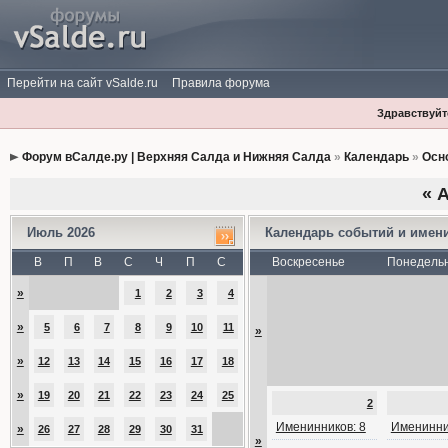
Перейти на сайт vSalde.ru
Правила форума
Здравствуйте
Форум вСалде.ру | Верхняя Салда и Нижняя Салда
»
Календарь
»
Осн
«
А
Июль 2026
Календарь событий и имен
В
П
В
С
Ч
П
С
Воскресенье
Понедель
»
1
2
3
4
»
5
6
7
8
9
10
11
»
»
12
13
14
15
16
17
18
»
19
20
21
22
23
24
25
2
Именинников: 8
Именинни
»
26
27
28
29
30
31
»