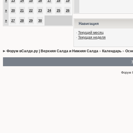
»
13
14
15
16
17
18
19
»
20
21
22
23
24
25
26
»
27
28
29
30
Навигация
·
Текущий месяц
·
Текущая неделя
Форум вСалде.ру | Верхняя Салда и Нижняя Салда
»
Календарь
»
Осн
Форум