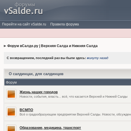
Перейти на сайт vSalde.ru
Правила форума
Форум вСалде.ру | Верхняя Салда и Нижняя Салда
С возвращением, последний раз вы были здесь:
минуту назад
О салдинцах, для салдинцев
Форум
Жизнь наших городов
Новости, события, власть... всё, что касается Верхней и Нижней Салды
ВСМПО
Всё о градообразующем предприятии Верхней Салды. Новости, обсужден
Образование, медицина, транспорт