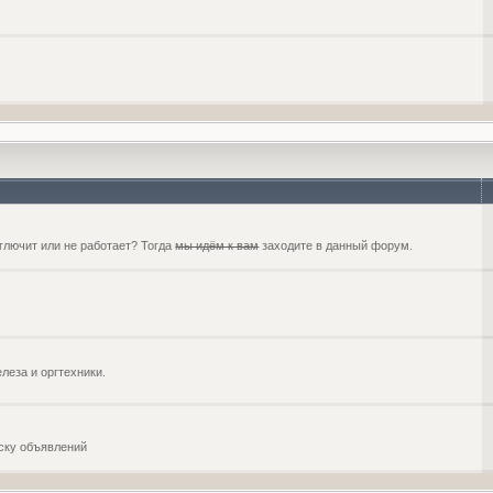
глючит или не работает? Тогда
мы идём к вам
заходите в данный форум.
еза и оргтехники.
оску объявлений