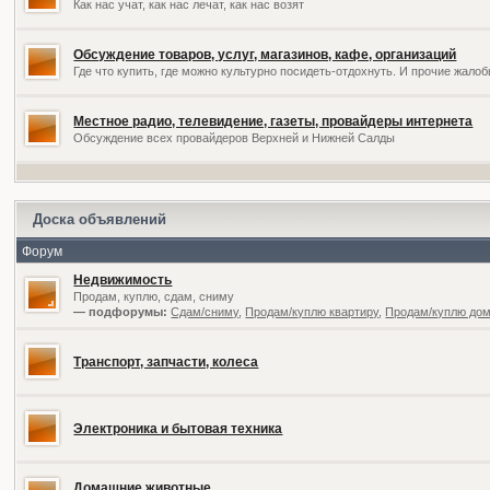
Как нас учат, как нас лечат, как нас возят
Обсуждение товаров, услуг, магазинов, кафе, организаций
Где что купить, где можно культурно посидеть-отдохнуть. И прочие жал
Местное радио, телевидение, газеты, провайдеры интернета
Обсуждение всех провайдеров Верхней и Нижней Салды
Доска объявлений
Форум
Недвижимость
Продам, куплю, сдам, сниму
— подфорумы:
Сдам/сниму
,
Продам/куплю квартиру
,
Продам/куплю дом,
Транспорт, запчасти, колеса
Электроника и бытовая техника
Домашние животные