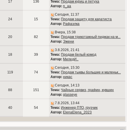
17
136
Тема:
Продам куриц и петуха
Автор:
n_aa
Сегодня, 11:37
24
15
Тема:
Продам защиту для каратиста
Автор:
Рафаэлка
Вчера, 15:38
20
82
Тема:
Продам трикотажный пиджак на м...
Автор:
Эжени
3.8.2026, 21:41
18
39
Тема:
Продам белый комод
Автор:
МиледИ..
Сегодня, 15:30
119
74
Тема:
Продам тыквы большие и маленьк...
Автор:
никас
Сегодня, 14:13
88
151
Тема:
Чайные сервиз, графин, кувшин
Автор:
glasseye
7.8.2026, 13:44
40
54
Тема:
Инженер ПТО, грузчик
Автор:
ElenaElena_2023