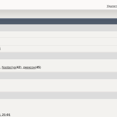
Удалит
й
),
Nastas'ya
(
42
),
джексон
(
45
)
, 21:01