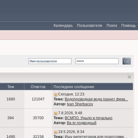
Календарь
Пользователи
Поиск
Помощь
Тем
Ответов
Последнее сообщение
Сегодня, 12:23
1680
121047
Тема:
Водопроводная вода пахнет фека...
Автор:
Ivan Sherbacov
7.8.2026, 9:48
394
35700
Тема:
ВСМПО. Уныло и печально
Автор:
Ва яг подводный
19.5.2026, 8:34
1490
32158
Тема:
Ищу репетиторов для подготовки...