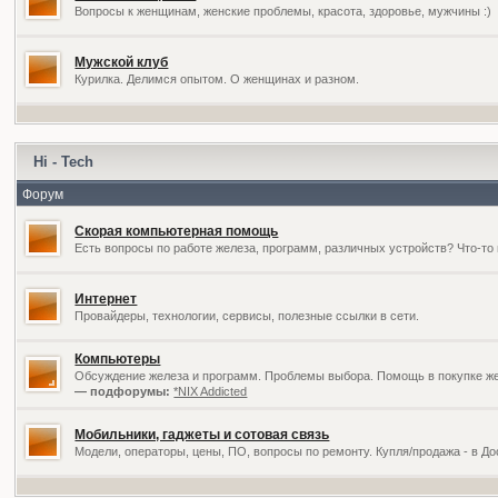
Вопросы к женщинам, женские проблемы, красота, здоровье, мужчины :)
Мужской клуб
Курилка. Делимся опытом. О женщинах и разном.
Hi - Tech
Форум
Скорая компьютерная помощь
Есть вопросы по работе железа, программ, различных устройств? Что-то 
Интернет
Провайдеры, технологии, сервисы, полезные ссылки в сети.
Компьютеры
Обсуждение железа и программ. Проблемы выбора. Помощь в покупке жел
— подфорумы:
*NIX Addicted
Мобильники, гаджеты и сотовая связь
Модели, операторы, цены, ПО, вопросы по ремонту. Купля/продажа - в Д