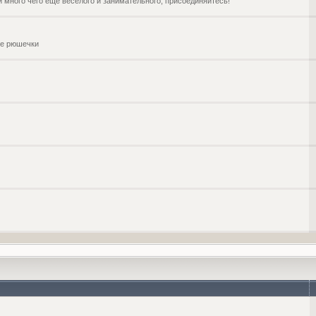
и много чего ещё веселого и занимательного, присоединяйтесь!
чие рюшечки