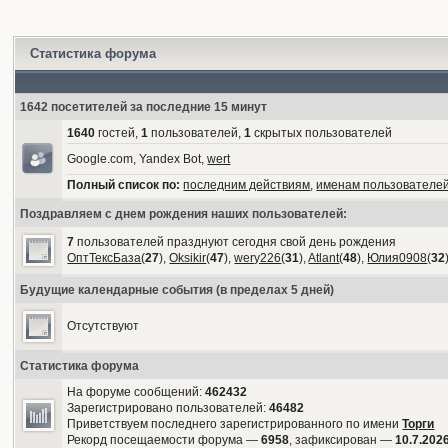
Статистика форума
1642 посетителей за последние 15 минут
1640
гостей,
1
пользователей,
1
скрытых пользователей
Google.com, Yandex Bot,
wert
Полный список по:
последним действиям
,
именам пользователе
Поздравляем с днем рождения наших пользователей:
7
пользователей празднуют сегодня свой день рождения
ОптТексБаза
(
27
),
Oksikir
(
47
),
wery226
(
31
),
Atlant
(
48
),
Юлия0908
(
32
Будущие календарные события (в пределах 5 дней)
Отсутствуют
Статистика форума
На форуме сообщений:
462432
Зарегистрировано пользователей:
46482
Приветствуем последнего зарегистрированного по имени
Торги
Рекорд посещаемости форума —
6958
, зафиксирован —
10.7.2026