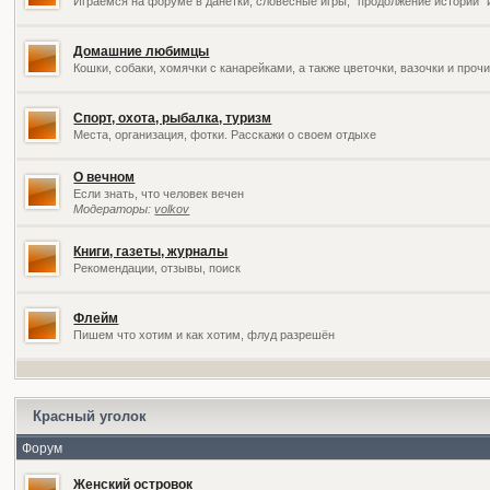
Играемся на форуме в данетки, словесные игры, "продолжение историй" 
Домашние любимцы
Кошки, собаки, хомячки с канарейками, а также цветочки, вазочки и про
Спорт, охота, рыбалка, туризм
Места, организация, фотки. Расскажи о своем отдыхе
О вечном
Если знать, что человек вечен
Модераторы:
volkov
Книги, газеты, журналы
Рекомендации, отзывы, поиск
Флейм
Пишем что хотим и как хотим, флуд разрешён
Красный уголок
Форум
Женский островок