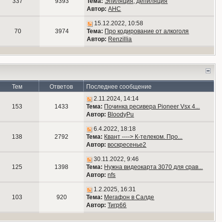
337
9393
Тема:
Эпиляция, депиляция
Автор:
АНС
15.12.2022, 10:58
70
3974
Тема:
Про кодирование от алкоголя
Автор:
Renzillia
Тем
Ответов
Последнее сообщение
2.11.2024, 14:14
153
1433
Тема:
Починка ресивера Pioneer Vsx 4...
Автор:
BloodyPu
6.4.2022, 18:18
138
2792
Тема:
Квант ----> К-телеком. Про...
Автор:
воскресенье2
30.11.2022, 9:46
125
1398
Тема:
Нужна видеокарта 3070 для срав...
Автор:
nfs
1.2.2025, 16:31
103
920
Тема:
Мегафон в Салде
Автор:
Тигр66