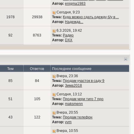
Автор:
enigma1983
Сегодня, 9:23
1978
29938
Тема:
Куда можно сдать одежду б/у в ...
Автор:
Надежда...
6.3.2026, 19:42
92
8763
Тема:
Радио
Автор:
DXX
Тем
Ответов
Последнее сообщение
Вчера, 23:36
85
84
Тема:
Продам участок в саду 9
Автор:
Зима2018
Сегодня, 13:12
51
105
Тема:
Продам чери тиго 7 про
Автор:
maksmenn
Вчера, 20:55
43
122
Тема:
Продам телефон
Автор:
vvm
Вчера, 10:55