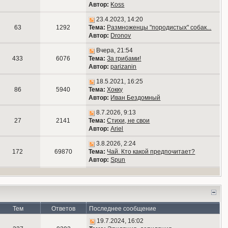
Автор:
Koss
23.4.2023, 14:20
63
1292
Тема:
Размноженцы "породистых" собак...
Автор:
Dronov
Вчера, 21:54
433
6076
Тема:
За грибами!
Автор:
parizanin
18.5.2021, 16:25
86
5940
Тема:
Хокку
Автор:
Иван Бездомный
8.7.2026, 9:13
27
2141
Тема:
Стихи, не свои
Автор:
Ariel
3.8.2026, 2:24
172
69870
Тема:
Чай. Кто какой предпочитает?
Автор:
Spun
Тем
Ответов
Последнее сообщение
19.7.2024, 16:02