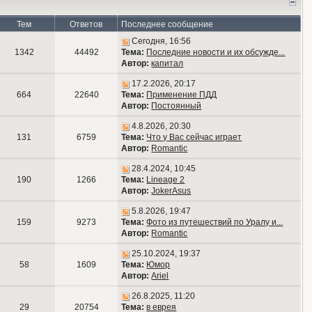
Тем
Ответов
Последнее сообщение
Сегодня, 16:56
1342
44492
Тема:
Последние новости и их обсужде...
Автор:
капитал
17.2.2026, 20:17
664
22640
Тема:
Применение ПДД
Автор:
Постоянный
4.8.2026, 20:30
131
6759
Тема:
Что у Вас сейчас играет
Автор:
Romantic
28.4.2024, 10:45
190
1266
Тема:
Lineage 2
Автор:
JokerAsus
5.8.2026, 19:47
159
9273
Тема:
Фото из путешествий по Уралу и...
Автор:
Romantic
25.10.2024, 19:37
58
1609
Тема:
Юмор
Автор:
Ariel
26.8.2025, 11:20
29
20754
Тема:
в еврея