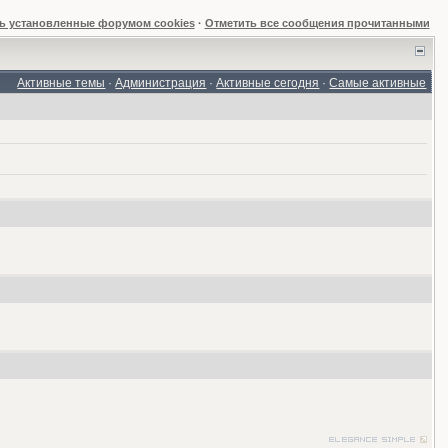
ь установленные форумом cookies
·
Отметить все сообщения прочитанными
Активные темы
·
Администрация
·
Активные сегодня
·
Самые активные