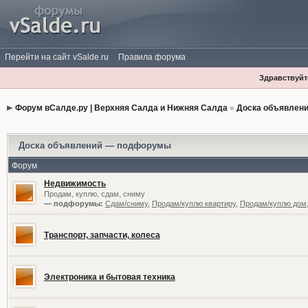
Перейти на сайт vSalde.ru
Правила форума
Здравствуйте
Форум вСалде.ру | Верхняя Салда и Нижняя Салда
»
Доска объявлен
Доска объявлений — подфорумы
Форум
Недвижимость
Продам, куплю, сдам, сниму
— подфорумы:
Сдам/сниму
,
Продам/куплю квартиру
,
Продам/куплю дом,
Транспорт, запчасти, колеса
Электроника и бытовая техника