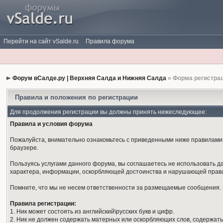
Перейти на сайт vSalde.ru
Правила форума
Форум вСалде.ру | Верхняя Салда и Нижняя Салда
» Форма регистра
Правила и положения по регистрации
Для продолжения регистрации вы должны принять нижеследующее:
Правила и условия форума
Пожалуйста, внимательно ознакомьтесь с приведенными ниже правилами. 
браузере.
Пользуясь услугами данного форума, вы соглашаетесь не использовать 
характера, информации, оскорбляющей достоинства и нарушающей права
Помните, что мы не несем ответственности за размещаемые сообщения. М
Правила регистрации:
1. Ник может состоять из английский\русских букв и цифр.
2. Ник не должен содержать матерных или оскорбляющих слов, содержать