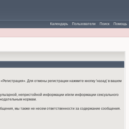
Календарь
Пользователи
Поиск
Помощь
«Регистрация». Для отмены регистрации нажмите кнопку 'назад' в вашем
 вульгарной, непристойной информации и/или информации сексуального
онодательным нормам.
общения, мы также не несем ответственности за содержание сообщения.