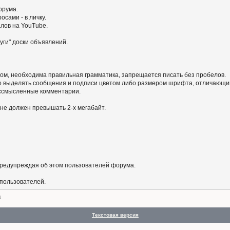
орума.
сами - в личку.
алов на YouTube.
уги" доски объявлений.
ом, необходима правильная грамматика, запрещается писать без пробелов.
 выделять сообщения и подписи цветом либо размером шрифта, отличающим
бессмысленные комментарии.
не должен превышать 2-х мегабайт.
предупреждая об этом пользователей форума.
 пользователей.
а
Текстовая версия