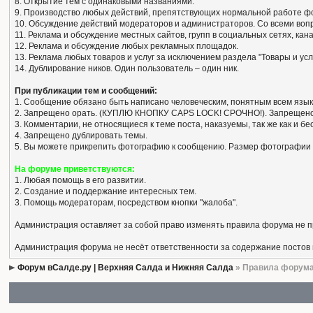
8. Открытие тем с одинаковыми названиями.
9. Производство любых действий, препятствующих нормальной работе ф
10. Обсуждение действий модераторов и администраторов. Со всеми вопро
11. Реклама и обсуждение местных сайтов, групп в социальных сетях, кан
12. Реклама и обсуждение любых рекламных площадок.
13. Реклама любых товаров и услуг за исключением раздела "Товары и усл
14. Дублирование ников. Один пользователь – один ник.
При публикации тем и сообщений:
1. Сообщение обязано быть написано человеческим, понятным всем язык
2. Запрещено орать. (КУПЛЮ КНОПКУ CAPS LOCK! СРОЧНО!). Запрещено
3. Комментарии, не относящиеся к теме поста, наказуемы, так же как и 
4. Запрещено дублировать темы.
5. Вы можете прикрепить фотографию к сообщению. Размер фотографии 
На форуме приветствуются:
1. Любая помощь в его развитии.
2. Создание и поддержание интересных тем.
3. Помощь модераторам, посредством кнопки "жалоба".
Администрация оставляет за собой право изменять правила форума не 
Администрация форума не несёт ответственности за содержание постов
Форум вСалде.ру | Верхняя Салда и Нижняя Салда
» Правила форум