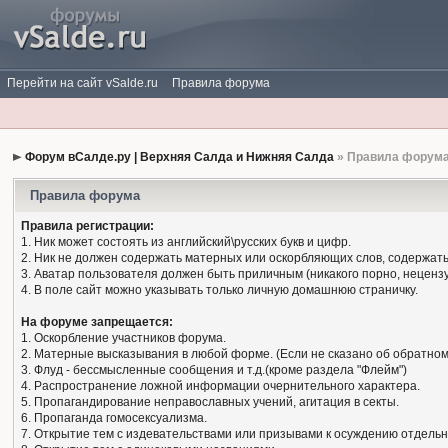
Перейти на сайт vSalde.ru
Правила форума
Форум вСалде.ру | Верхняя Салда и Нижняя Салда
» Правила форум
Правила форума
Правила регистрации:
1. Ник может состоять из английский\русских букв и цифр.
2. Ник не должен содержать матерных или оскорбляющих слов, содержать
3. Аватар пользователя должен быть приличным (никакого порно, нецензу
4. В поле сайт можно указывать только личную домашнюю страничку.
На форуме запрещается:
1. Оскорбление участников форума.
2. Матерные высказывания в любой форме. (Если не сказано об обратном
3. Флуд - бессмысленные сообщения и т.д.(кроме раздела "Флейм")
4. Распространение ложной информации очернительного характера.
5. Пропагандирование неправославных учений, агитация в секты.
6. Пропаганда гомосексуализма.
7. Открытие тем с издевательствами или призывами к осуждению отдельн