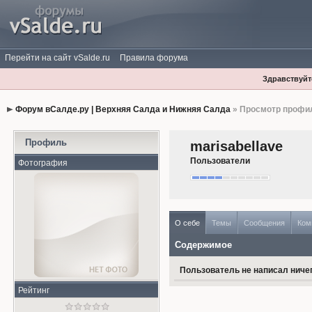
Перейти на сайт vSalde.ru
Правила форума
Здравствуйте
Форум вСалде.ру | Верхняя Салда и Нижняя Салда
» Просмотр профи
Профиль
marisabellave
Пользователи
Фотография
О себе
Темы
Сообщения
Ком
Содержимое
Пользователь не написал ничег
Рейтинг