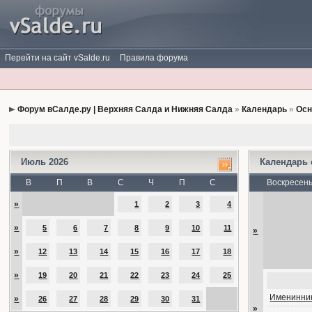
Перейти на сайт vSalde.ru
Правила форума
Форум вСалде.ру | Верхняя Салда и Нижняя Салда
»
Календарь
»
Осн
Июль 2026
Календарь
В
П
В
С
Ч
П
С
Воскресен
»
1
2
3
4
»
5
6
7
8
9
10
11
»
»
12
13
14
15
16
17
18
»
19
20
21
22
23
24
25
Именинник
»
26
27
28
29
30
31
»