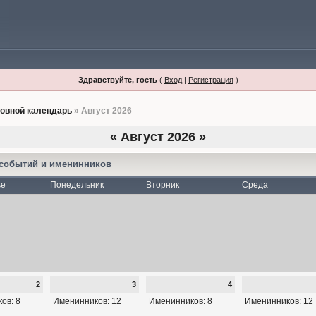
Здравствуйте, гость
(
Вход
|
Регистрация
)
овной календарь
» Август 2026
«
Август 2026
»
 событий и именинников
ье
Понедельник
Вторник
Среда
2
3
4
ов: 8
Именинников: 12
Именинников: 8
Именинников: 12