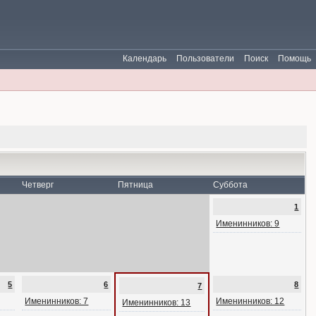
Календарь
Пользователи
Поиск
Помощь
Четверг
Пятница
Суббота
1
Именинников: 9
5
6
8
7
Именинников: 7
Именинников: 12
Именинников: 13