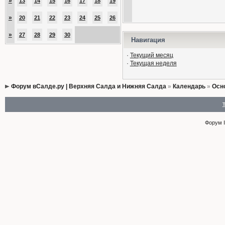
»
13
14
15
16
17
18
19
»
20
21
22
23
24
25
26
»
27
28
29
30
Навигация
·
Текущий месяц
·
Текущая неделя
Форум вСалде.ру | Верхняя Салда и Нижняя Салда
»
Календарь
»
Осн
Форум