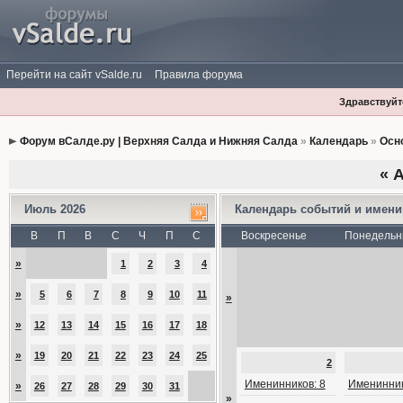
Перейти на сайт vSalde.ru
Правила форума
Здравствуйте
Форум вСалде.ру | Верхняя Салда и Нижняя Салда
»
Календарь
»
Осн
«
А
Июль 2026
Календарь событий и имен
В
П
В
С
Ч
П
С
Воскресенье
Понедельн
»
1
2
3
4
»
5
6
7
8
9
10
11
»
»
12
13
14
15
16
17
18
»
19
20
21
22
23
24
25
2
Именинников: 8
Именинник
»
26
27
28
29
30
31
»