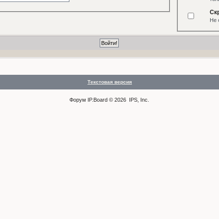
Ск
Не 
Текстовая версия
Форум
IP.Board
© 2026
IPS, Inc
.