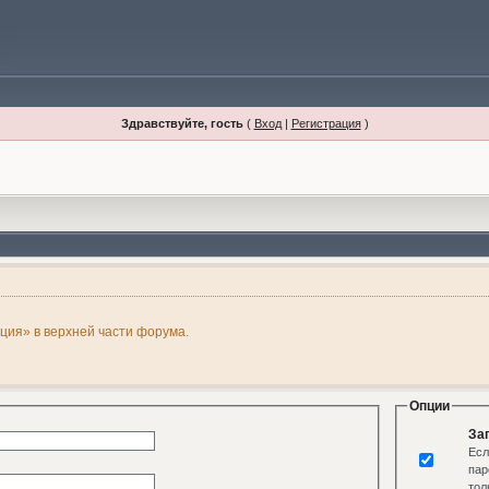
Здравствуйте, гость
(
Вход
|
Регистрация
)
ация» в верхней части форума.
Опции
За
Есл
пар
тол