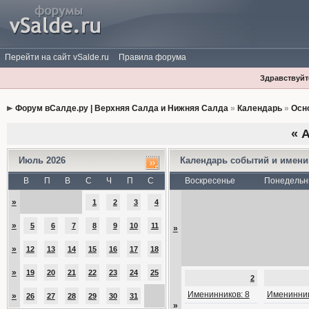
Перейти на сайт vSalde.ru
Правила форума
Здравствуйте
Форум вСалде.ру | Верхняя Салда и Нижняя Салда
»
Календарь
»
Осн
«
А
Июль 2026
Календарь событий и имен
В
П
В
С
Ч
П
С
Воскресенье
Понедельн
»
1
2
3
4
»
5
6
7
8
9
10
11
»
»
12
13
14
15
16
17
18
»
19
20
21
22
23
24
25
2
Именинников: 8
Именинник
»
26
27
28
29
30
31
»