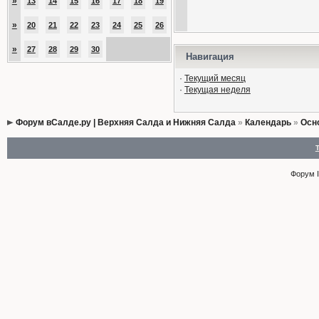
»
13
14
15
16
17
18
19
»
20
21
22
23
24
25
26
»
27
28
29
30
Навигация
·
Текущий месяц
·
Текущая неделя
Форум вСалде.ру | Верхняя Салда и Нижняя Салда
»
Календарь
»
Осн
Форум