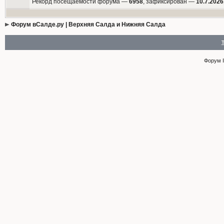
Рекорд посещаемости форума —
6958
, зафиксирован —
10.7.2026
Форум вСалде.ру | Верхняя Салда и Нижняя Салда
Форум