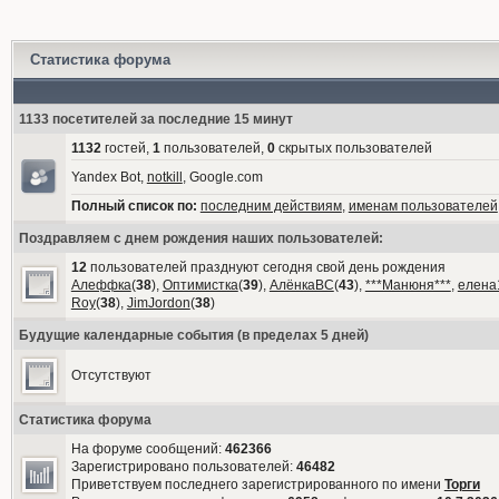
Статистика форума
1133 посетителей за последние 15 минут
1132
гостей,
1
пользователей,
0
скрытых пользователей
Yandex Bot,
notkill
, Google.com
Полный список по:
последним действиям
,
именам пользователей
Поздравляем с днем рождения наших пользователей:
12
пользователей празднуют сегодня свой день рождения
Алеффка
(
38
),
Оптимистка
(
39
),
АлёнкаВС
(
43
),
***Манюня***
,
елена
Roy
(
38
),
JimJordon
(
38
)
Будущие календарные события (в пределах 5 дней)
Отсутствуют
Статистика форума
На форуме сообщений:
462366
Зарегистрировано пользователей:
46482
Приветствуем последнего зарегистрированного по имени
Торги