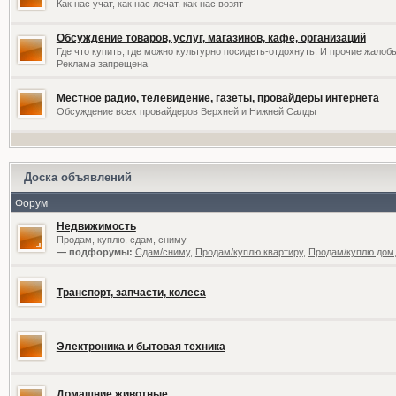
Как нас учат, как нас лечат, как нас возят
Обсуждение товаров, услуг, магазинов, кафе, организаций
Где что купить, где можно культурно посидеть-отдохнуть. И прочие жалоб
Реклама запрещена
Местное радио, телевидение, газеты, провайдеры интернета
Обсуждение всех провайдеров Верхней и Нижней Салды
Доска объявлений
Форум
Недвижимость
Продам, куплю, сдам, сниму
— подфорумы:
Сдам/сниму
,
Продам/куплю квартиру
,
Продам/куплю дом,
Транспорт, запчасти, колеса
Электроника и бытовая техника
Домашние животные