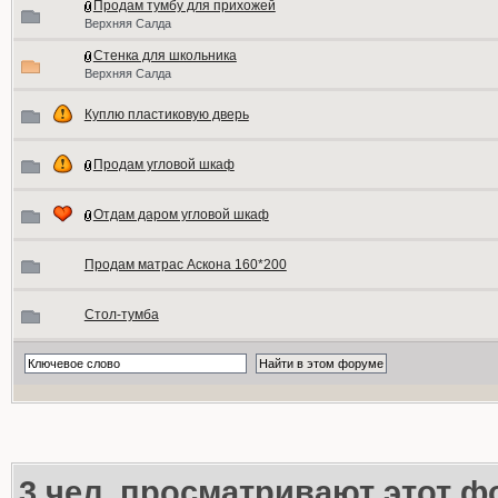
Продам тумбу для прихожей
Верхняя Салда
Стенка для школьника
Верхняя Салда
Куплю пластиковую дверь
Продам угловой шкаф
Отдам даром угловой шкаф
Продам матрас Аскона 160*200
Стол-тумба
3
чел. просматривают этот фо