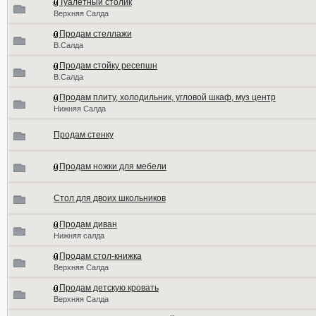
Туалетный столик
Верхняя Салда
Продам стеллажи
В.Салда
Продам стойку ресепшн
В.Салда
Продам плиту, холодильник, угловой шкаф, муз центр
Нижняя Салда
Продам стенку
Продам ножки для мебели
Стол для двоих школьников
Продам диван
Нижняя салда
Продам стол-книжка
Верхняя Салда
Продам детскую кровать
Верхняя Салда