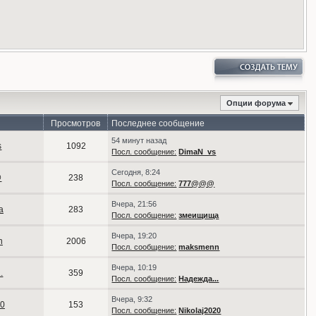
Опции форума
Просмотров
Последнее сообщение
54 минут назад
s
1092
Посл. сообщение:
DimaN_vs
Сегодня, 8:24
@
238
Посл. сообщение:
777@@@
Вчера, 21:56
а
283
Посл. сообщение:
змеищища
Вчера, 19:20
n
2006
Посл. сообщение:
maksmenn
Вчера, 10:19
.
359
Посл. сообщение:
Надежда...
Вчера, 9:32
20
153
Посл. сообщение:
Nikolaj2020