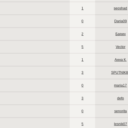
1
seoshad
0
Daria09
2
Барин
5
Vector
1
Анна К.
3
SPUTNIK8
0
maria17
3
defo
0
senorita
5
lesnik07