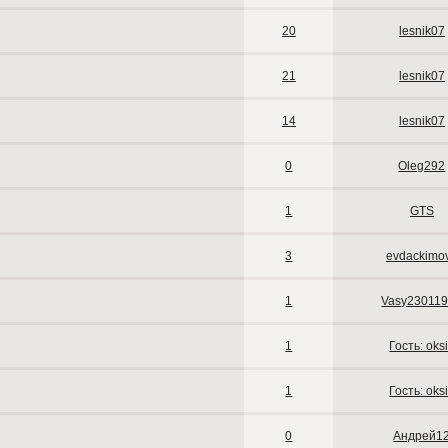
20
lesnik07
21
lesnik07
14
lesnik07
0
Oleg292
1
GTS
3
evdackimo
1
Vasy23011
1
Гость: oks
1
Гость: oks
0
Андрей1