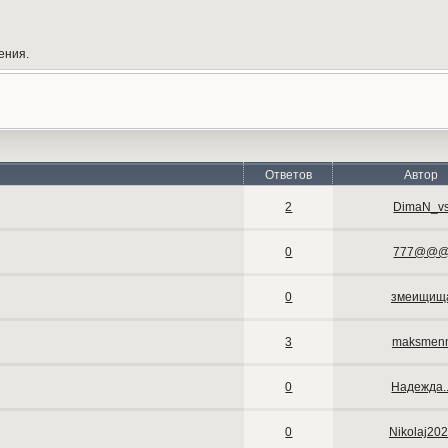
ения.
Ответов
Автор
2
DimaN_v
0
777@@
0
змеищищ
3
maksmen
0
Надежда..
0
Nikolaj20