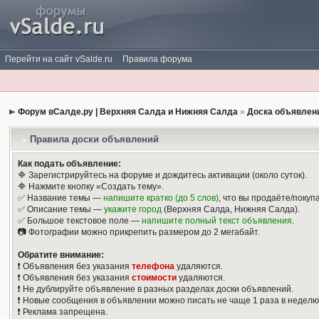
Перейти на сайт vSalde.ru
Правила форума
Форум вСалде.ру | Верхняя Салда и Нижняя Салда
»
Доска объявлен
Правила доски объявлений
Как подать объявление:
🔷 Зарегистрируйтесь на форуме и дождитесь активации (около суток).
🔷 Нажмите кнопку «Создать тему».
✅ Название темы —
напишите кратко (до 5 слов)
, что вы продаёте/покуп
✅ Описание темы —
укажите город
(Верхняя Салда, Нижняя Салда).
✅ Большое текстовое поле —
напишите полный текст объявления
.
📷 Фотографии можно прикрепить размером до 2 мегабайт.
Обратите внимание:
❗️ Объявления без указания
телефона
удаляются.
❗️ Объявления без указания
стоимости
удаляются.
❗️ Не дублируйте объявление в разных разделах доски объявлений.
❗️ Новые сообщения в объявлении можно писать не чаще 1 раза в неделю
❗️ Реклама запрещена.