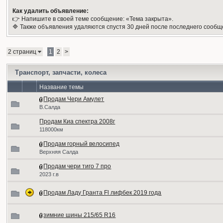
Как удалить объявление:
👉 Напишите в своей теме сообщение: «Тема закрыта».
🔷 Также объявления удаляются спустя 30 дней после последнего сообщ
2 страниц
1
2
>
Транспорт, запчасти, колеса
Название темы
Продам Чери Амулет
В.Салда
Продам Киа спектра 2008г
118000км
Продам горный велосипед
Верхняя Салда
Продам чери тиго 7 про
2023 г.в
Продам Ладу Гранта Fl лифбек 2019 года
зимние шины 215/65 R16