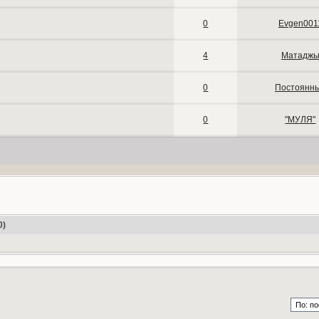
0
Evgen001
4
Матадж
0
Постоянн
0
"МУЛЯ"
0)