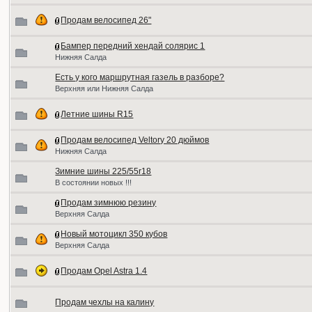
Продам велосипед 26"
Бампер передний хендай солярис 1
Нижняя Салда
Есть у кого маршрутная газель в разборе?
Верхняя или Нижняя Салда
Летние шины R15
Продам велосипед Veltory 20 дюймов
Нижняя Салда
Зимние шины 225/55r18
В состоянии новых !!!
Продам зимнюю резину
Верхняя Салда
Новый мотоцикл 350 кубов
Верхняя Салда
Продам Opel Astra 1.4
Продам чехлы на калину