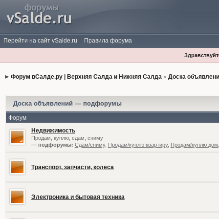
Перейти на сайт vSalde.ru
Правила форума
Здравствуйте
Форум вСалде.ру | Верхняя Салда и Нижняя Салда
»
Доска объявлен
Доска объявлений — подфорумы
Форум
Недвижимость
Продам, куплю, сдам, сниму
— подфорумы:
Сдам/сниму
,
Продам/куплю квартиру
,
Продам/куплю дом,
Транспорт, запчасти, колеса
Электроника и бытовая техника