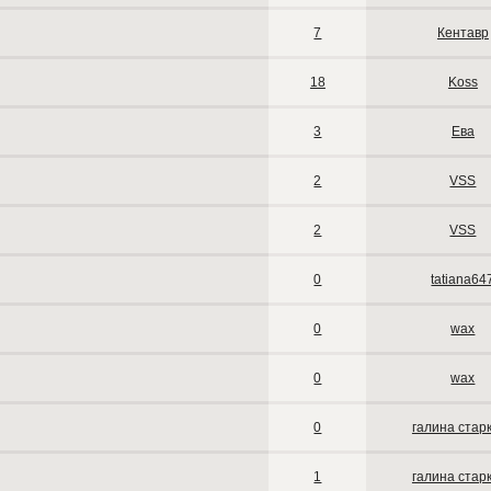
7
Кентавр
18
Koss
3
Ева
2
VSS
2
VSS
0
tatiana64
0
wax
0
wax
0
галина стар
1
галина стар