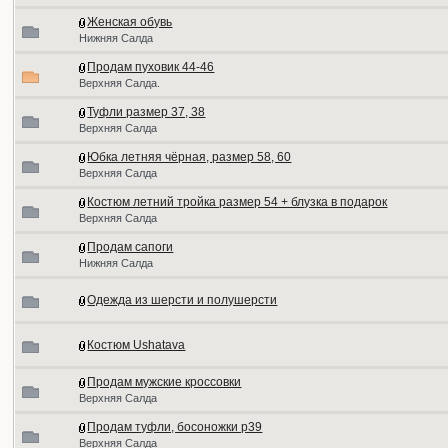
Женская обувь
Нижняя Салда
Продам пуховик 44-46
Верхняя Салда.
Туфли размер 37, 38
Верхняя Салда
Юбка летняя чёрная, размер 58, 60
Верхняя Салда
Костюм летний тройка размер 54 + блузка в подарок
Верхняя Салда
Продам сапоги
Нижняя Салда
Одежда из шерсти и полушерсти
Костюм Ushatava
Продам мужские кроссовки
Верхняя Салда
Продам туфли, босоножки р39
Верхняя Салда