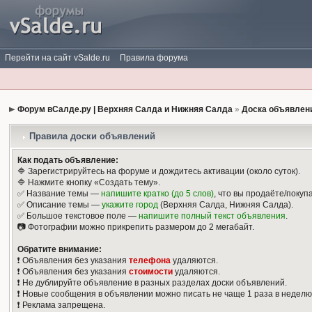
Перейти на сайт vSalde.ru
Правила форума
Форум вСалде.ру | Верхняя Салда и Нижняя Салда
»
Доска объявлен
Правила доски объявлений
Как подать объявление:
🔷 Зарегистрируйтесь на форуме и дождитесь активации (около суток).
🔷 Нажмите кнопку «Создать тему».
✅ Название темы —
напишите кратко (до 5 слов)
, что вы продаёте/покуп
✅ Описание темы —
укажите город
(Верхняя Салда, Нижняя Салда).
✅ Большое текстовое поле —
напишите полный текст объявления
.
📷 Фотографии можно прикрепить размером до 2 мегабайт.
Обратите внимание:
❗️ Объявления без указания
телефона
удаляются.
❗️ Объявления без указания
стоимости
удаляются.
❗️ Не дублируйте объявление в разных разделах доски объявлений.
❗️ Новые сообщения в объявлении можно писать не чаще 1 раза в неделю
❗️ Реклама запрещена.