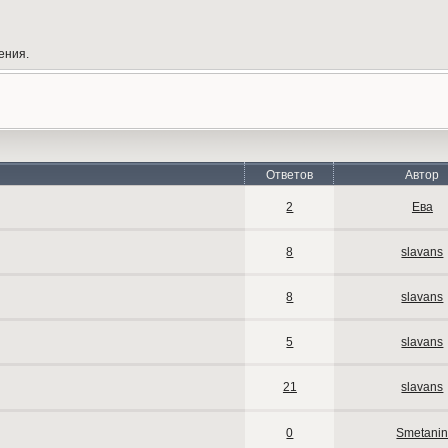
ения.
Ответов
Автор
2
Ева
8
slavans
8
slavans
5
slavans
21
slavans
0
Smetani