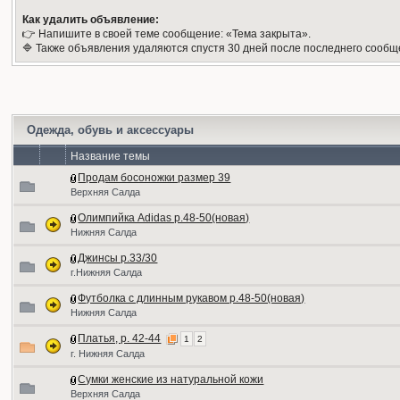
Как удалить объявление:
👉 Напишите в своей теме сообщение: «Тема закрыта».
🔷 Также объявления удаляются спустя 30 дней после последнего сообщ
Одежда, обувь и аксессуары
Название темы
Продам босоножки размер 39
Верхняя Салда
Олимпийка Adidas р.48-50(новая)
Нижняя Салда
Джинсы р.33/30
г.Нижняя Салда
Футболка с длинным рукавом р.48-50(новая)
Нижняя Салда
Платья, р. 42-44
1
2
г. Нижняя Салда
Сумки женские из натуральной кожи
Верхняя Салда