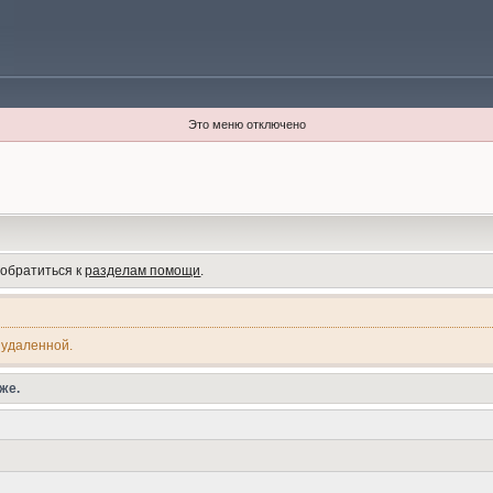
Это меню отключено
 обратиться к
разделам помощи
.
 удаленной.
же.