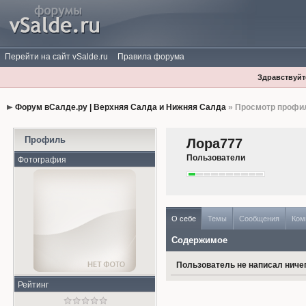
Перейти на сайт vSalde.ru
Правила форума
Здравствуйте
Форум вСалде.ру | Верхняя Салда и Нижняя Салда
» Просмотр профи
Профиль
Лора777
Пользователи
Фотография
О себе
Темы
Сообщения
Ком
Содержимое
Пользователь не написал ничег
Рейтинг