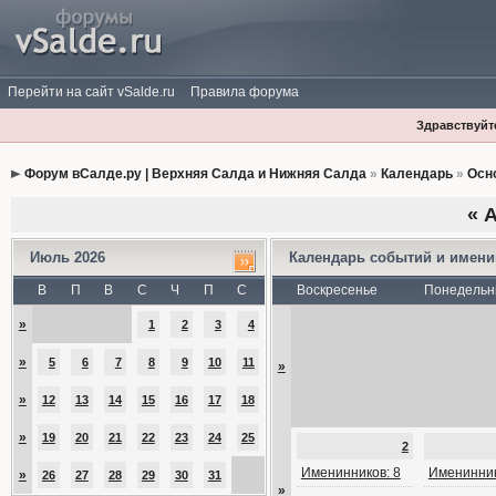
Перейти на сайт vSalde.ru
Правила форума
Здравствуйте
Форум вСалде.ру | Верхняя Салда и Нижняя Салда
»
Календарь
»
Осн
«
А
Июль 2026
Календарь событий и имен
В
П
В
С
Ч
П
С
Воскресенье
Понедельн
»
1
2
3
4
»
5
6
7
8
9
10
11
»
»
12
13
14
15
16
17
18
»
19
20
21
22
23
24
25
2
Именинников: 8
Именинник
»
26
27
28
29
30
31
»