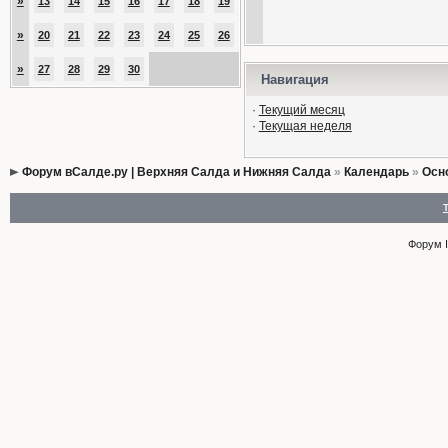
»
13
14
15
16
17
18
19
»
20
21
22
23
24
25
26
»
27
28
29
30
Навигация
·
Текущий месяц
·
Текущая неделя
Форум вСалде.ру | Верхняя Салда и Нижняя Салда
»
Календарь
»
Осн
Форум