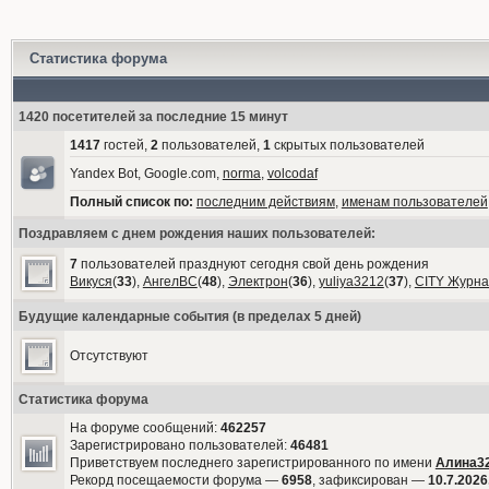
Статистика форума
1420 посетителей за последние 15 минут
1417
гостей,
2
пользователей,
1
скрытых пользователей
Yandex Bot, Google.com,
norma
,
volcodaf
Полный список по:
последним действиям
,
именам пользователей
Поздравляем с днем рождения наших пользователей:
7
пользователей празднуют сегодня свой день рождения
Викуся
(
33
),
АнгелВС
(
48
),
Электрон
(
36
),
yuliya3212
(
37
),
CITY Журна
Будущие календарные события (в пределах 5 дней)
Отсутствуют
Статистика форума
На форуме сообщений:
462257
Зарегистрировано пользователей:
46481
Приветствуем последнего зарегистрированного по имени
Алина3
Рекорд посещаемости форума —
6958
, зафиксирован —
10.7.2026