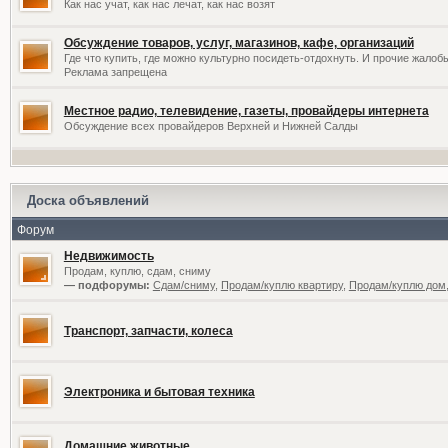
Как нас учат, как нас лечат, как нас возят
Обсуждение товаров, услуг, магазинов, кафе, организаций
Где что купить, где можно культурно посидеть-отдохнуть. И прочие жалоб
Реклама запрещена
Местное радио, телевидение, газеты, провайдеры интернета
Обсуждение всех провайдеров Верхней и Нижней Салды
Доска объявлений
Форум
Недвижимость
Продам, куплю, сдам, сниму
— подфорумы:
Сдам/сниму
,
Продам/куплю квартиру
,
Продам/куплю дом,
Транспорт, запчасти, колеса
Электроника и бытовая техника
Домашние животные