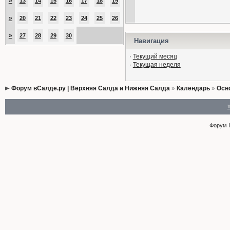
»
13
14
15
16
17
18
19
»
20
21
22
23
24
25
26
»
27
28
29
30
Навигация
·
Текущий месяц
·
Текущая неделя
Форум вСалде.ру | Верхняя Салда и Нижняя Салда
»
Календарь
»
Осн
Форум