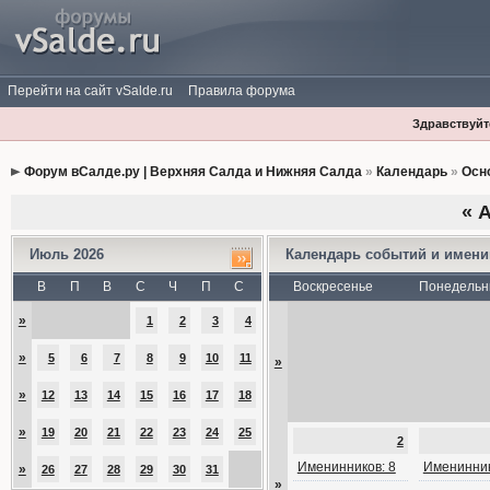
Перейти на сайт vSalde.ru
Правила форума
Здравствуйте
Форум вСалде.ру | Верхняя Салда и Нижняя Салда
»
Календарь
»
Осн
«
А
Июль 2026
Календарь событий и имен
В
П
В
С
Ч
П
С
Воскресенье
Понедельн
»
1
2
3
4
»
5
6
7
8
9
10
11
»
»
12
13
14
15
16
17
18
»
19
20
21
22
23
24
25
2
Именинников: 8
Именинник
»
26
27
28
29
30
31
»