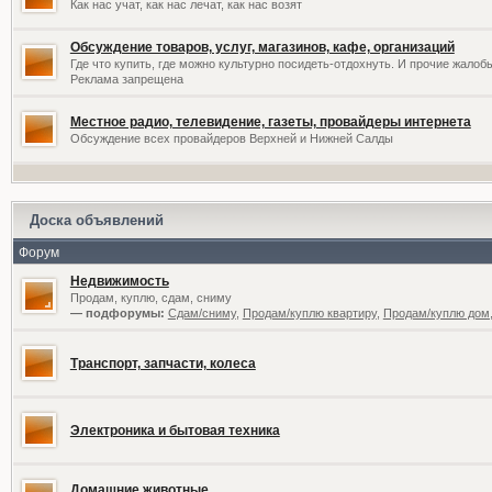
Как нас учат, как нас лечат, как нас возят
Обсуждение товаров, услуг, магазинов, кафе, организаций
Где что купить, где можно культурно посидеть-отдохнуть. И прочие жалоб
Реклама запрещена
Местное радио, телевидение, газеты, провайдеры интернета
Обсуждение всех провайдеров Верхней и Нижней Салды
Доска объявлений
Форум
Недвижимость
Продам, куплю, сдам, сниму
— подфорумы:
Сдам/сниму
,
Продам/куплю квартиру
,
Продам/куплю дом,
Транспорт, запчасти, колеса
Электроника и бытовая техника
Домашние животные