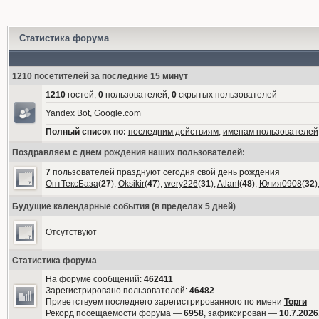
Статистика форума
1210 посетителей за последние 15 минут
1210
гостей,
0
пользователей,
0
скрытых пользователей
Yandex Bot, Google.com
Полный список по:
последним действиям
,
именам пользователей
Поздравляем с днем рождения наших пользователей:
7
пользователей празднуют сегодня свой день рождения
ОптТексБаза
(
27
),
Oksikir
(
47
),
wery226
(
31
),
Atlant
(
48
),
Юлия0908
(
32
)
Будущие календарные события (в пределах 5 дней)
Отсутствуют
Статистика форума
На форуме сообщений:
462411
Зарегистрировано пользователей:
46482
Приветствуем последнего зарегистрированного по имени
Торги
Рекорд посещаемости форума —
6958
, зафиксирован —
10.7.2026