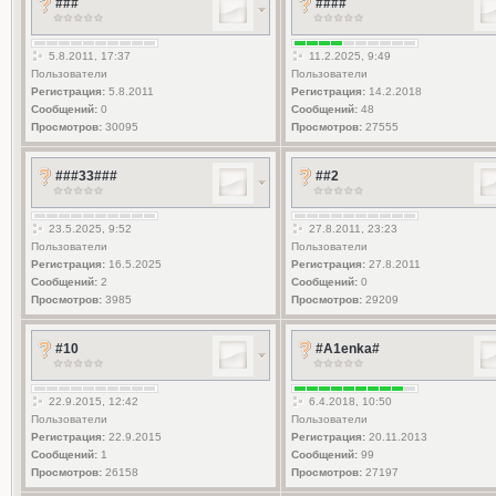
###
####
5.8.2011, 17:37
11.2.2025, 9:49
Пользователи
Пользователи
Регистрация:
5.8.2011
Регистрация:
14.2.2018
Сообщений:
0
Сообщений:
48
Просмотров:
30095
Просмотров:
27555
###33###
##2
23.5.2025, 9:52
27.8.2011, 23:23
Пользователи
Пользователи
Регистрация:
16.5.2025
Регистрация:
27.8.2011
Сообщений:
2
Сообщений:
0
Просмотров:
3985
Просмотров:
29209
#10
#A1enka#
22.9.2015, 12:42
6.4.2018, 10:50
Пользователи
Пользователи
Регистрация:
22.9.2015
Регистрация:
20.11.2013
Сообщений:
1
Сообщений:
99
Просмотров:
26158
Просмотров:
27197