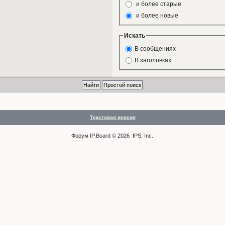
и более старые
и более новые
Искать
В сообщениях
В заголовках
Текстовая версия
Форум
IP.Board
© 2026
IPS, Inc
.