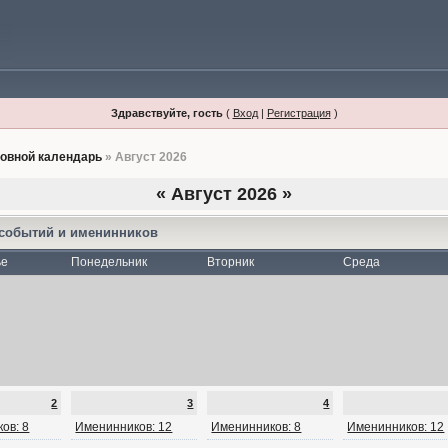
Здравствуйте, гость
(
Вход
|
Регистрация
)
овной календарь
» Август 2026
«
Август 2026
»
 событий и именинников
ье
Понедельник
Вторник
Среда
2
3
4
ов: 8
Именинников: 12
Именинников: 8
Именинников: 12