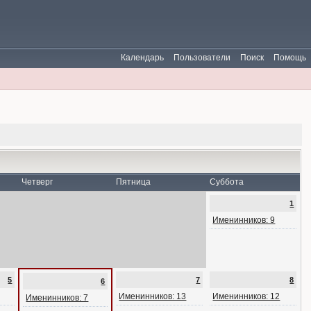
Календарь
Пользователи
Поиск
Помощь
Четверг
Пятница
Суббота
1
Именинников: 9
5
7
8
6
Именинников: 13
Именинников: 12
Именинников: 7