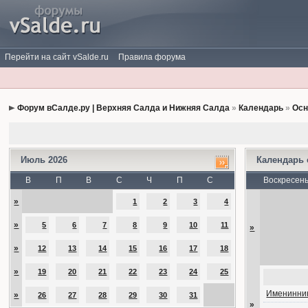
Перейти на сайт vSalde.ru
Правила форума
Форум вСалде.ру | Верхняя Салда и Нижняя Салда
»
Календарь
»
Осн
Июль 2026
Календарь
В
П
В
С
Ч
П
С
Воскресен
»
1
2
3
4
»
5
6
7
8
9
10
11
»
»
12
13
14
15
16
17
18
»
19
20
21
22
23
24
25
Именинник
»
26
27
28
29
30
31
»