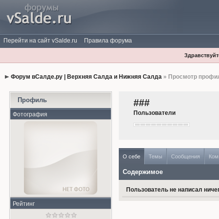
Перейти на сайт vSalde.ru
Правила форума
Здравствуйте
Форум вСалде.ру | Верхняя Салда и Нижняя Салда
» Просмотр профи
Профиль
###
Пользователи
Фотография
О себе
Темы
Сообщения
Ком
Содержимое
Пользователь не написал ничег
Рейтинг