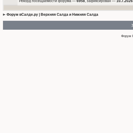
Рекорд посещаемости форума —
6958
, зафиксирован —
10.7.2026
Форум вСалде.ру | Верхняя Салда и Нижняя Салда
Форум