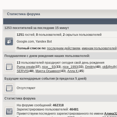
Статистика форума
1253 посетителей за последние 15 минут
1251
гостей,
0
пользователей,
2
скрытых пользователей
Google.com, Yandex Bot
Полный список по:
последним действиям
,
именам пользователей
Поздравляем с днем рождения наших пользователей:
13
пользователей празднуют сегодня свой день рождения
Puma create
(
37
),
nice__93
(
33
),
nice_1993
(
33
),
Dmitriy
(
40
),
ok$@n@
(
SERVIS
(
48
),
Марта Осьминог
(
43
),
Алла К.
(
45
)
Будущие календарные события (в пределах 5 дней)
Отсутствуют
Статистика форума
На форуме сообщений:
462318
Зарегистрировано пользователей:
46481
Приветствуем последнего зарегистрированного по имени
Алина3