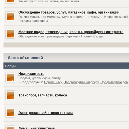
Как нас учат, как нас лечат, как нас возят
Обсуждение товаров, услуг, магазинов, кафе, организаций
Где что купить, где можно культурно посидеть-отдохнуть. И прочие жалоб
Реклама запрещена
Местное радио, телевидение, газеты, провайдеры интернета
Обсуждение всех провайдеров Верхней и Нижней Салды
Доска объявлений
Форум
Недвижимость
Продам, куплю, сдам, сниму
— подфорумы:
Сдам/сниму
,
Продам/куплю квартиру
,
Продам/куплю дом,
Транспорт, запчасти, колеса
Электроника и бытовая техника
Домашние животные