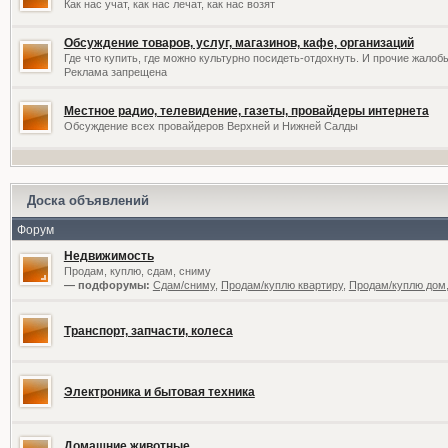
Как нас учат, как нас лечат, как нас возят
Обсуждение товаров, услуг, магазинов, кафе, организаций
Где что купить, где можно культурно посидеть-отдохнуть. И прочие жалоб
Реклама запрещена
Местное радио, телевидение, газеты, провайдеры интернета
Обсуждение всех провайдеров Верхней и Нижней Салды
Доска объявлений
Форум
Недвижимость
Продам, куплю, сдам, сниму
— подфорумы:
Сдам/сниму
,
Продам/куплю квартиру
,
Продам/куплю дом,
Транспорт, запчасти, колеса
Электроника и бытовая техника
Домашние животные