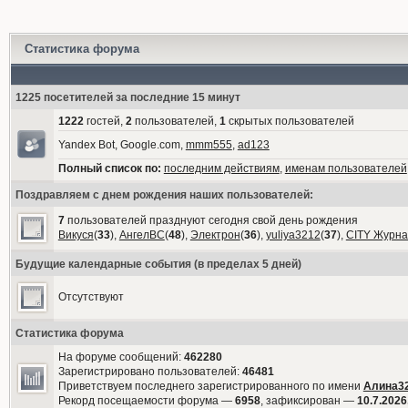
Статистика форума
1225 посетителей за последние 15 минут
1222
гостей,
2
пользователей,
1
скрытых пользователей
Yandex Bot, Google.com,
mmm555
,
ad123
Полный список по:
последним действиям
,
именам пользователей
Поздравляем с днем рождения наших пользователей:
7
пользователей празднуют сегодня свой день рождения
Викуся
(
33
),
АнгелВС
(
48
),
Электрон
(
36
),
yuliya3212
(
37
),
CITY Журна
Будущие календарные события (в пределах 5 дней)
Отсутствуют
Статистика форума
На форуме сообщений:
462280
Зарегистрировано пользователей:
46481
Приветствуем последнего зарегистрированного по имени
Алина3
Рекорд посещаемости форума —
6958
, зафиксирован —
10.7.2026