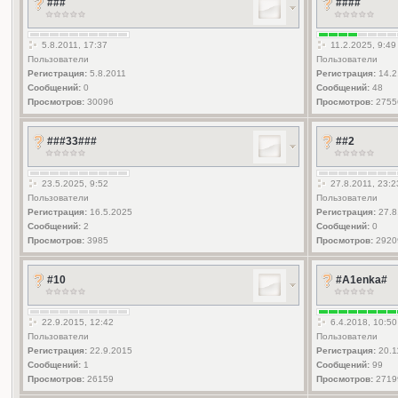
###
####
5.8.2011, 17:37
11.2.2025, 9:49
Пользователи
Пользователи
Регистрация:
5.8.2011
Регистрация:
14.2
Сообщений:
0
Сообщений:
48
Просмотров:
30096
Просмотров:
2755
###33###
##2
23.5.2025, 9:52
27.8.2011, 23:2
Пользователи
Пользователи
Регистрация:
16.5.2025
Регистрация:
27.8
Сообщений:
2
Сообщений:
0
Просмотров:
3985
Просмотров:
2920
#10
#A1enka#
22.9.2015, 12:42
6.4.2018, 10:50
Пользователи
Пользователи
Регистрация:
22.9.2015
Регистрация:
20.1
Сообщений:
1
Сообщений:
99
Просмотров:
26159
Просмотров:
2719