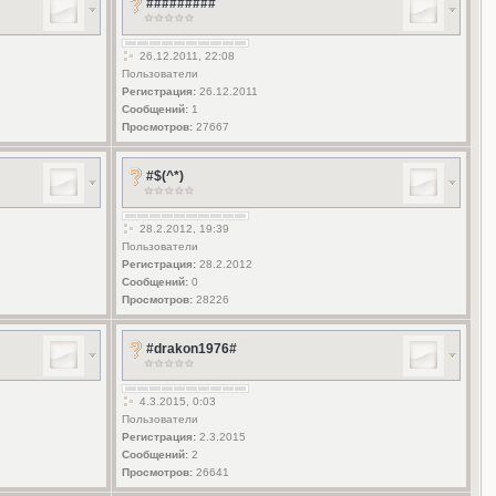
#########
26.12.2011, 22:08
Пользователи
Регистрация:
26.12.2011
Сообщений:
1
Просмотров:
27667
#$(^*)
28.2.2012, 19:39
Пользователи
Регистрация:
28.2.2012
Сообщений:
0
Просмотров:
28226
#drakon1976#
4.3.2015, 0:03
Пользователи
Регистрация:
2.3.2015
Сообщений:
2
Просмотров:
26641