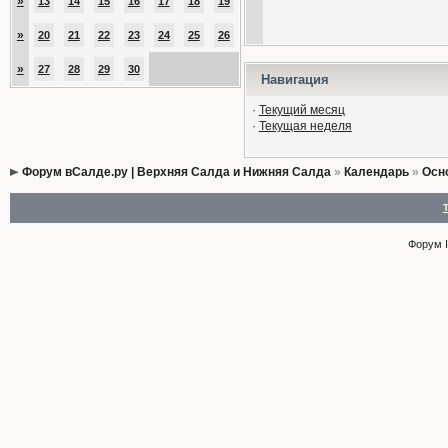
»
13
14
15
16
17
18
19
»
20
21
22
23
24
25
26
»
27
28
29
30
Навигация
·
Текущий месяц
·
Текущая неделя
Форум вСалде.ру | Верхняя Салда и Нижняя Салда
»
Календарь
»
Осн
Форум