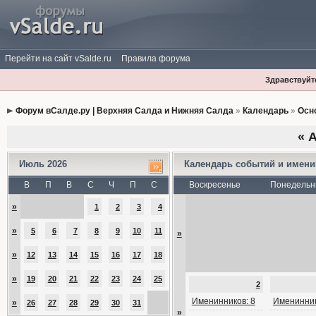
Перейти на сайт vSalde.ru
Правила форума
Здравствуйте
Форум вСалде.ру | Верхняя Салда и Нижняя Салда
»
Календарь
»
Осн
«
А
Июль 2026
Календарь событий и имен
В
П
В
С
Ч
П
С
Воскресенье
Понедельн
»
1
2
3
4
»
5
6
7
8
9
10
11
»
»
12
13
14
15
16
17
18
»
19
20
21
22
23
24
25
2
Именинников: 8
Именинник
»
26
27
28
29
30
31
»