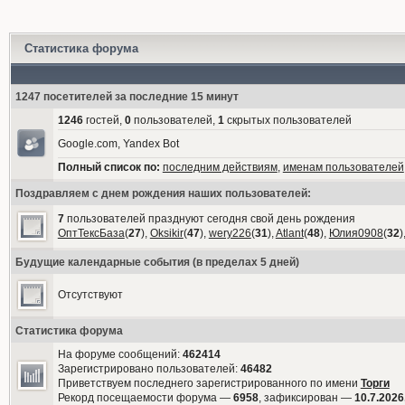
Статистика форума
1247 посетителей за последние 15 минут
1246
гостей,
0
пользователей,
1
скрытых пользователей
Google.com, Yandex Bot
Полный список по:
последним действиям
,
именам пользователей
Поздравляем с днем рождения наших пользователей:
7
пользователей празднуют сегодня свой день рождения
ОптТексБаза
(
27
),
Oksikir
(
47
),
wery226
(
31
),
Atlant
(
48
),
Юлия0908
(
32
)
Будущие календарные события (в пределах 5 дней)
Отсутствуют
Статистика форума
На форуме сообщений:
462414
Зарегистрировано пользователей:
46482
Приветствуем последнего зарегистрированного по имени
Торги
Рекорд посещаемости форума —
6958
, зафиксирован —
10.7.2026