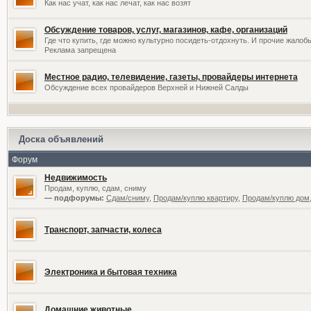
Как нас учат, как нас лечат, как нас возят
Обсуждение товаров, услуг, магазинов, кафе, организаций
Где что купить, где можно культурно посидеть-отдохнуть. И прочие жалоб
Реклама запрещена
Местное радио, телевидение, газеты, провайдеры интернета
Обсуждение всех провайдеров Верхней и Нижней Салды
Доска объявлений
Форум
Недвижимость
Продам, куплю, сдам, сниму
— подфорумы:
Сдам/сниму
,
Продам/куплю квартиру
,
Продам/куплю дом,
Транспорт, запчасти, колеса
Электроника и бытовая техника
Домашние животные