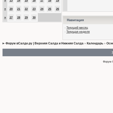
»
13
14
15
16
17
18
19
»
20
21
22
23
24
25
26
»
27
28
29
30
Навигация
·
Текущий месяц
·
Текущая неделя
Форум вСалде.ру | Верхняя Салда и Нижняя Салда
»
Календарь
»
Осн
Форум