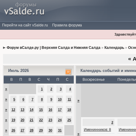
Перейти на сайт vSalde.ru
Правила форума
Здравствуйте
Форум вСалде.ру | Верхняя Салда и Нижняя Салда
»
Календарь
»
Осн
«
А
Июль 2026
Календарь событий и имен
В
П
В
С
Ч
П
С
Воскресенье
Понедель
»
1
2
3
4
»
5
6
7
8
9
10
11
»
»
12
13
14
15
16
17
18
»
19
20
21
22
23
24
25
2
Именинников: 8
Именинни
»
26
27
28
29
30
31
»