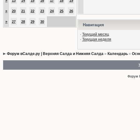
»
13
14
15
16
17
18
19
»
20
21
22
23
24
25
26
»
27
28
29
30
Навигация
·
Текущий месяц
·
Текущая неделя
Форум вСалде.ру | Верхняя Салда и Нижняя Салда
»
Календарь
»
Осн
Форум