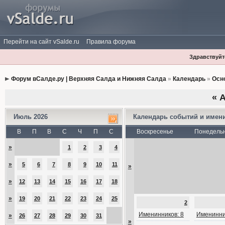
Перейти на сайт vSalde.ru
Правила форума
Здравствуйте
Форум вСалде.ру | Верхняя Салда и Нижняя Салда
»
Календарь
»
Осн
«
А
Июль 2026
Календарь событий и имен
В
П
В
С
Ч
П
С
Воскресенье
Понедель
»
1
2
3
4
»
5
6
7
8
9
10
11
»
»
12
13
14
15
16
17
18
»
19
20
21
22
23
24
25
2
Именинников: 8
Именинни
»
26
27
28
29
30
31
»