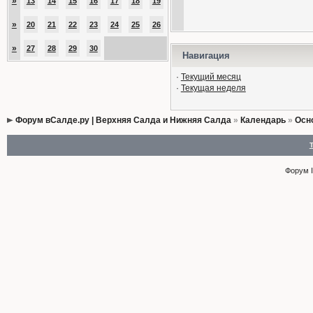
»
13
14
15
16
17
18
19
»
20
21
22
23
24
25
26
»
27
28
29
30
Навигация
·
Текущий месяц
·
Текущая неделя
Форум вСалде.ру | Верхняя Салда и Нижняя Салда
»
Календарь
»
Осн
Форум