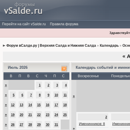
Перейти на сайт vSalde.ru
Правила форума
Здравствуйте
Форум вСалде.ру | Верхняя Салда и Нижняя Салда
»
Календарь
»
Осн
«
А
Июль 2026
Календарь событий и имен
В
П
В
С
Ч
П
С
Воскресенье
Понедельн
»
1
2
3
4
»
5
6
7
8
9
10
11
»
»
12
13
14
15
16
17
18
»
19
20
21
22
23
24
25
2
Именинников: 8
Именинник
»
26
27
28
29
30
31
»