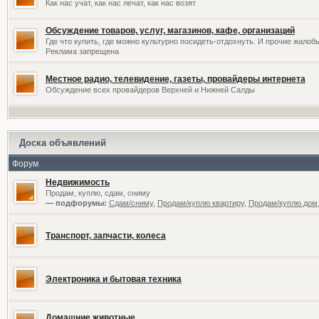
Как нас учат, как нас лечат, как нас возят
Обсуждение товаров, услуг, магазинов, кафе, организаций
Где что купить, где можно культурно посидеть-отдохнуть. И прочие жалоб
Реклама запрещена
Местное радио, телевидение, газеты, провайдеры интернета
Обсуждение всех провайдеров Верхней и Нижней Салды
Доска объявлений
Форум
Недвижимость
Продам, куплю, сдам, сниму
— подфорумы:
Сдам/сниму
,
Продам/куплю квартиру
,
Продам/куплю дом,
Транспорт, запчасти, колеса
Электроника и бытовая техника
Домашние животные