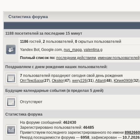
Статистика форума
1188 посетителей за последние 15 минут
1186
гостей,
2
пользователей,
0
скрытых пользователей
Yandex Bot, Google.com,
nus_maga
,
valentina.g
Полный список по:
последним действиям
,
именам пользователей
Поздравляем с днем рождения наших пользователей:
7
пользователей празднуют сегодня свой день рождения
ОптТексБаза
(
27
),
Oksikir
(
47
),
wery226
(
31
),
Atlant
(
48
),
Юлия0908
(
32
)
Будущие календарные события (в пределах 5 дней)
Отсутствуют
Статистика форума
На форуме сообщений:
462430
Зарегистрировано пользователей:
46485
Приветствуем последнего зарегистрированного по имени
8982660
Рекорд посещаемости форума —
6958
, зафиксирован —
10.7.2026