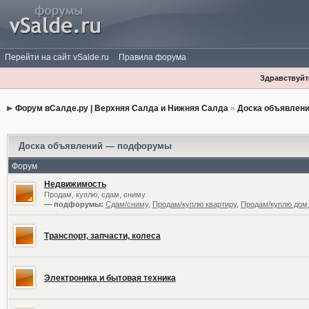
Перейти на сайт vSalde.ru
Правила форума
Здравствуйте
Форум вСалде.ру | Верхняя Салда и Нижняя Салда
»
Доска объявлен
Доска объявлений — подфорумы
Форум
Недвижимость
Продам, куплю, сдам, сниму
— подфорумы:
Сдам/сниму
,
Продам/куплю квартиру
,
Продам/куплю дом,
Транспорт, запчасти, колеса
Электроника и бытовая техника