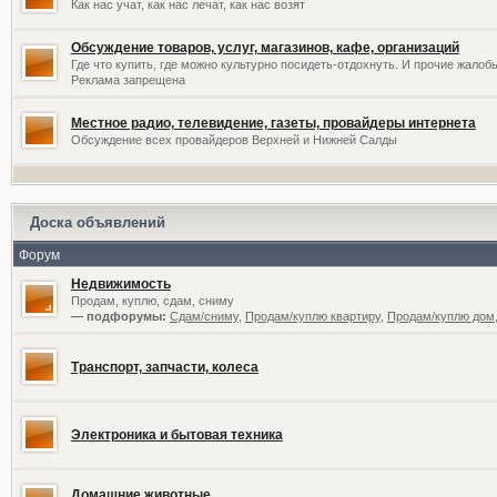
Как нас учат, как нас лечат, как нас возят
Обсуждение товаров, услуг, магазинов, кафе, организаций
Где что купить, где можно культурно посидеть-отдохнуть. И прочие жалоб
Реклама запрещена
Местное радио, телевидение, газеты, провайдеры интернета
Обсуждение всех провайдеров Верхней и Нижней Салды
Доска объявлений
Форум
Недвижимость
Продам, куплю, сдам, сниму
— подфорумы:
Сдам/сниму
,
Продам/куплю квартиру
,
Продам/куплю дом,
Транспорт, запчасти, колеса
Электроника и бытовая техника
Домашние животные