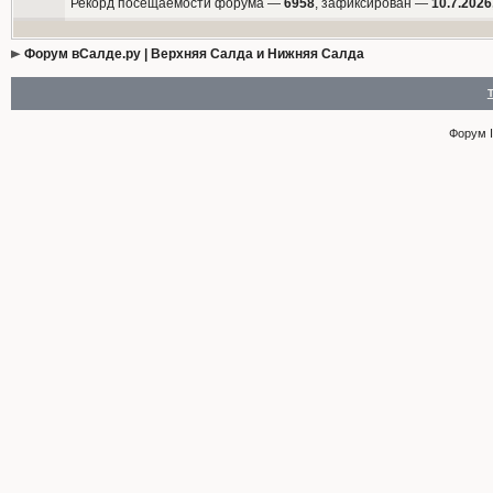
Рекорд посещаемости форума —
6958
, зафиксирован —
10.7.2026
Форум вСалде.ру | Верхняя Салда и Нижняя Салда
Форум