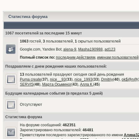
Статистика форума
1067 посетителей за последние 15 минут
1063
гостей,
3
пользователей,
1
скрытых пользователей
Google.com, Yandex Bot,
alena-9
,
Masha190988
,
ad123
Полный список по:
последним действиям
,
именам пользователей
Поздравляем с днем рождения наших пользователей:
13
пользователей празднуют сегодня свой день рождения
Puma create
(
37
),
nice__93
(
33
),
nice_1993
(
33
),
Dmitriy
(
40
),
ok$@n@
(
SERVIS
(
48
),
Марта Осьминог
(
43
),
Алла К.
(
45
)
Будущие календарные события (в пределах 5 дней)
Отсутствуют
Статистика форума
На форуме сообщений:
462351
Зарегистрировано пользователей:
46481
Приветствуем последнего зарегистрированного по имени
Алина3