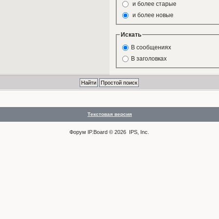
и более старые
и более новые
Искать
В сообщениях
В заголовках
Текстовая версия
Форум
IP.Board
© 2026
IPS, Inc
.