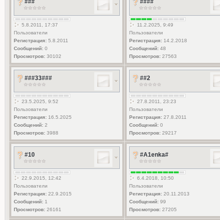
###
####
5.8.2011, 17:37
11.2.2025, 9:49
Пользователи
Пользователи
Регистрация:
5.8.2011
Регистрация:
14.2.2018
Сообщений:
0
Сообщений:
48
Просмотров:
30102
Просмотров:
27563
###33###
##2
23.5.2025, 9:52
27.8.2011, 23:23
Пользователи
Пользователи
Регистрация:
16.5.2025
Регистрация:
27.8.2011
Сообщений:
2
Сообщений:
0
Просмотров:
3988
Просмотров:
29217
#10
#A1enka#
22.9.2015, 12:42
6.4.2018, 10:50
Пользователи
Пользователи
Регистрация:
22.9.2015
Регистрация:
20.11.2013
Сообщений:
1
Сообщений:
99
Просмотров:
26161
Просмотров:
27205