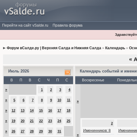
Перейти на сайт vSalde.ru
Правила форума
Здравствуйте
Форум вСалде.ру | Верхняя Салда и Нижняя Салда
»
Календарь
»
Осн
«
А
Июль 2026
Календарь событий и имен
В
П
В
С
Ч
П
С
Воскресенье
Понедельн
»
1
2
3
4
»
5
6
7
8
9
10
11
»
»
12
13
14
15
16
17
18
»
19
20
21
22
23
24
25
2
Именинников: 8
Именинник
»
26
27
28
29
30
31
»