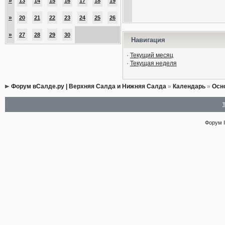
»
13
14
15
16
17
18
19
»
20
21
22
23
24
25
26
»
27
28
29
30
Навигация
·
Текущий месяц
·
Текущая неделя
Форум вСалде.ру | Верхняя Салда и Нижняя Салда
»
Календарь
»
Осн
Форум