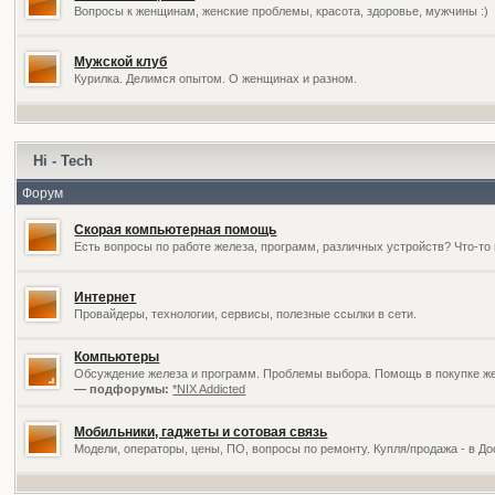
Вопросы к женщинам, женские проблемы, красота, здоровье, мужчины :)
Мужской клуб
Курилка. Делимся опытом. О женщинах и разном.
Hi - Tech
Форум
Скорая компьютерная помощь
Есть вопросы по работе железа, программ, различных устройств? Что-то 
Интернет
Провайдеры, технологии, сервисы, полезные ссылки в сети.
Компьютеры
Обсуждение железа и программ. Проблемы выбора. Помощь в покупке жел
— подфорумы:
*NIX Addicted
Мобильники, гаджеты и сотовая связь
Модели, операторы, цены, ПО, вопросы по ремонту. Купля/продажа - в Д