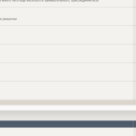
и много чего ещё веселого и занимательного, присоединяйтесь!
чие рюшечки