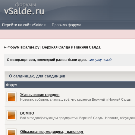
Перейти на сайт vSalde.ru
Правила форума
Форум вСалде.ру | Верхняя Салда и Нижняя Салда
С возвращением, последний раз вы были здесь:
минуту назад
О салдинцах, для салдинцев
Форум
Жизнь наших городов
Новости, события, власть... всё, что касается Верхней и Нижней Салды
ВСМПО
Всё о градообразующем предприятии Верхней Салды. Новости, обсужден
Образование, медицина, транспорт