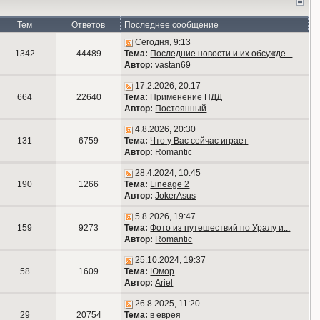
Тем
Ответов
Последнее сообщение
Сегодня, 9:13
1342
44489
Тема:
Последние новости и их обсужде...
Автор:
vastan69
17.2.2026, 20:17
664
22640
Тема:
Применение ПДД
Автор:
Постоянный
4.8.2026, 20:30
131
6759
Тема:
Что у Вас сейчас играет
Автор:
Romantic
28.4.2024, 10:45
190
1266
Тема:
Lineage 2
Автор:
JokerAsus
5.8.2026, 19:47
159
9273
Тема:
Фото из путешествий по Уралу и...
Автор:
Romantic
25.10.2024, 19:37
58
1609
Тема:
Юмор
Автор:
Ariel
26.8.2025, 11:20
29
20754
Тема:
в еврея