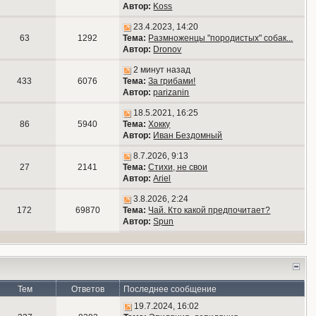
Автор:
Koss
23.4.2023, 14:20
63
1292
Тема:
Размноженцы "породистых" собак...
Автор:
Dronov
2 минут назад
433
6076
Тема:
За грибами!
Автор:
parizanin
18.5.2021, 16:25
86
5940
Тема:
Хокку
Автор:
Иван Бездомный
8.7.2026, 9:13
27
2141
Тема:
Стихи, не свои
Автор:
Ariel
3.8.2026, 2:24
172
69870
Тема:
Чай. Кто какой предпочитает?
Автор:
Spun
Тем
Ответов
Последнее сообщение
19.7.2024, 16:02