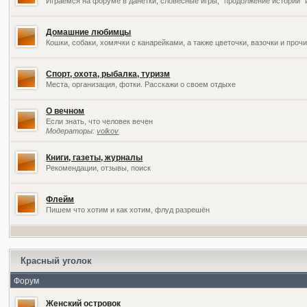
Играемся на форуме в данетки, словесные игры, "продолжение историй" 
Домашние любимцы
Кошки, собаки, хомячки с канарейками, а также цветочки, вазочки и про
Спорт, охота, рыбалка, туризм
Места, организация, фотки. Расскажи о своем отдыхе
О вечном
Если знать, что человек вечен
Модераторы:
volkov
Книги, газеты, журналы
Рекомендации, отзывы, поиск
Флейм
Пишем что хотим и как хотим, флуд разрешён
Красный уголок
Форум
Женский островок