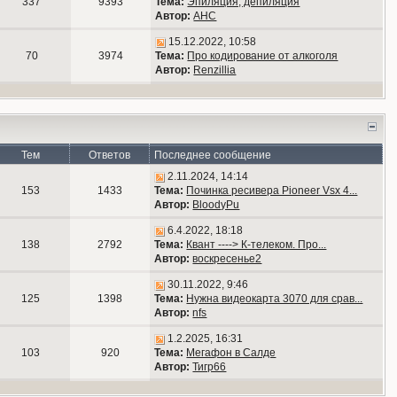
337
9393
Тема:
Эпиляция, депиляция
Автор:
АНС
15.12.2022, 10:58
70
3974
Тема:
Про кодирование от алкоголя
Автор:
Renzillia
Тем
Ответов
Последнее сообщение
2.11.2024, 14:14
153
1433
Тема:
Починка ресивера Pioneer Vsx 4...
Автор:
BloodyPu
6.4.2022, 18:18
138
2792
Тема:
Квант ----> К-телеком. Про...
Автор:
воскресенье2
30.11.2022, 9:46
125
1398
Тема:
Нужна видеокарта 3070 для срав...
Автор:
nfs
1.2.2025, 16:31
103
920
Тема:
Мегафон в Салде
Автор:
Тигр66