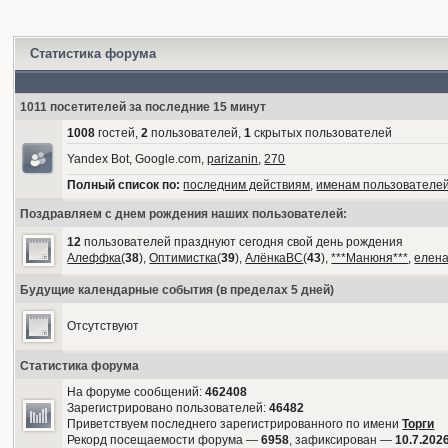
Статистика форума
1011 посетителей за последние 15 минут
1008
гостей,
2
пользователей,
1
скрытых пользователей
Yandex Bot, Google.com,
parizanin
,
270
Полный список по:
последним действиям
,
именам пользователе
Поздравляем с днем рождения наших пользователей:
12
пользователей празднуют сегодня свой день рождения
Алеффка
(
38
),
Оптимистка
(
39
),
АлёнкаВС
(
43
),
***Манюня***
,
елен
Будущие календарные события (в пределах 5 дней)
Отсутствуют
Статистика форума
На форуме сообщений:
462408
Зарегистрировано пользователей:
46482
Приветствуем последнего зарегистрированного по имени
Торги
Рекорд посещаемости форума —
6958
, зафиксирован —
10.7.2026