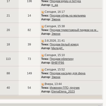
17
136
Тема:
Продам куриц и петуха
Автор:
n_aa
Сегодня, 16:17
21
14
Тема:
Продам обувь на мальчика
Автор:
Эжени
Сегодня, 15:38
20
82
Тема:
Продам трикотажный пиджак на м...
Автор:
Эжени
3.8.2026, 21:41
18
39
Тема:
Продам белый комод
Автор:
МиледИ..
Сегодня, 15:10
113
73
Тема:
Продам облепиху
Автор:
BHBYF66
Сегодня, 15:52
88
149
Тема:
Продам насадку для фена
Автор:
Эжени
Вчера, 13:44
40
54
Тема:
Инженер ПТО, грузчик
Автор:
ElenaElena_2023