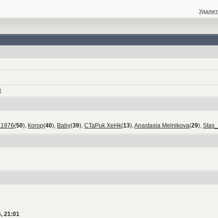
Удалит
й
а1976
(
50
),
Когор
(
40
),
Baby
(
39
),
CTaPuk XeHk
(
13
),
Anastasia Melnikova
(
29
),
Stas
, 21:01