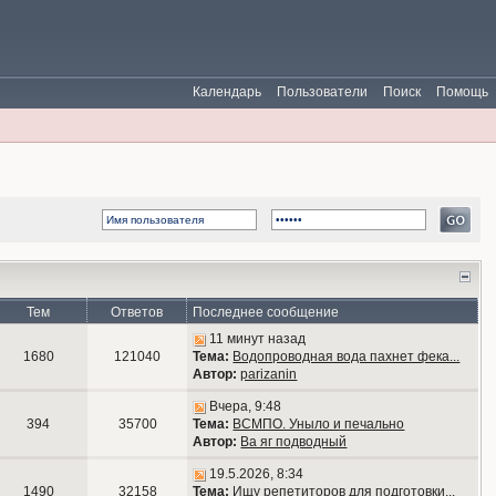
Календарь
Пользователи
Поиск
Помощь
Тем
Ответов
Последнее сообщение
11 минут назад
1680
121040
Тема:
Водопроводная вода пахнет фека...
Автор:
parizanin
Вчера, 9:48
394
35700
Тема:
ВСМПО. Уныло и печально
Автор:
Ва яг подводный
19.5.2026, 8:34
1490
32158
Тема:
Ищу репетиторов для подготовки...