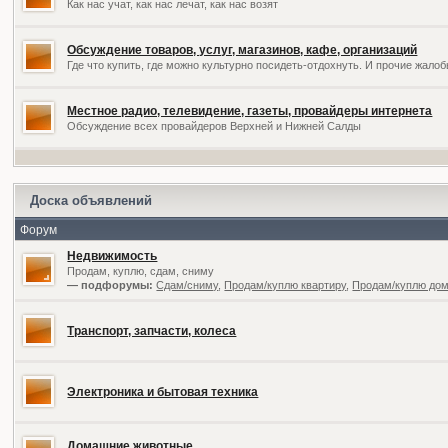
Как нас учат, как нас лечат, как нас возят
Обсуждение товаров, услуг, магазинов, кафе, организаций
Где что купить, где можно культурно посидеть-отдохнуть. И прочие жал
Местное радио, телевидение, газеты, провайдеры интернета
Обсуждение всех провайдеров Верхней и Нижней Салды
Доска объявлений
Форум
Недвижимость
Продам, куплю, сдам, сниму
— подфорумы:
Сдам/сниму
,
Продам/куплю квартиру
,
Продам/куплю дом,
Транспорт, запчасти, колеса
Электроника и бытовая техника
Домашние животные