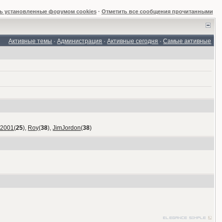
ь установленные форумом cookies
·
Отметить все сообщения прочитанными
Активные темы
·
Администрация
·
Активные сегодня
·
Самые активные
_2001
(
25
),
Roy
(
38
),
JimJordon
(
38
)