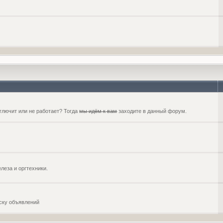
глючит или не работает? Тогда
мы идём к вам
заходите в данный форум.
еза и оргтехники.
оску объявлений