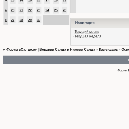
»
13
14
15
16
17
18
19
»
20
21
22
23
24
25
26
»
27
28
29
30
Навигация
·
Текущий месяц
·
Текущая неделя
Форум вСалде.ру | Верхняя Салда и Нижняя Салда
»
Календарь
»
Осн
Форум