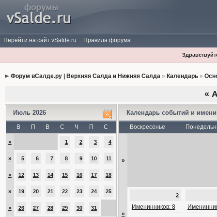
Перейти на сайт vSalde.ru
Правила форума
Здравствуйте
Форум вСалде.ру | Верхняя Салда и Нижняя Салда
»
Календарь
»
Осн
«
А
Июль 2026
Календарь событий и имен
В
П
В
С
Ч
П
С
Воскресенье
Понедельн
»
1
2
3
4
»
5
6
7
8
9
10
11
»
»
12
13
14
15
16
17
18
»
19
20
21
22
23
24
25
2
Именинников: 8
Именинник
»
26
27
28
29
30
31
»