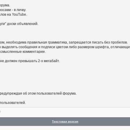
орума.
сами - в личку.
алов на YouTube.
уги" доски объявлений.
ом, необходима правильная грамматика, запрещается писать без пробелов.
 выделять сообщения и подписи цветом либо размером шрифта, отличающим
бессмысленные комментарии.
не должен превышать 2-х мегабайт.
предупреждая об этом пользователей форума.
 пользователей.
а
Текстовая версия