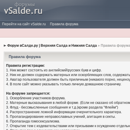
Перейти на сайт vSalde.ru
Правила форума
Форум вСалде.ру | Верхняя Салда и Нижняя Салда
» Правила форум
Правила форума
Правила регистрации:
1. Ник может состоять из английский\русских букв и цифр.
2. Ник не должен содержать матерных или оскорбляющих слов, содержать
3. Аватар пользователя должен быть приличным (никакого порно, нецензу
4. В поле сайт можно указывать только личную домашнюю страничку.
На форуме запрещается:
1. Оскорбление участников форума.
2. Матерные высказывания в любой форме. (Если не сказано об обратном
3. Флуд - бессмысленные сообщения и т.д.(кроме раздела "Флейм")
4. Распространение ложной информации очернительного характера.
5. Пропагандирование неправославных учений, агитация в секты.
6. Пропаганда гомосексуализма.
7. Открытие тем с издевательствами или призывами к осуждению отдельн