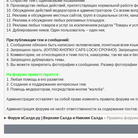
8. Открытие тем с одинаковыми названиями.
9. Производство любых действий, препятствующих нормальной работе ф
10. Обсуждение действий модераторов и администраторов. Со всеми вопро
11. Реклама и обсуждение местных сайтов, групп в социальных сетях, кан
12. Реклама и обсуждение любых рекламных площадок.
13. Реклама любых товаров и услуг за исключением раздела "Товары и усл
14. Дублирование ников. Один пользователь – один ник.
При публикации тем и сообщений:
1. Сообщение обязано быть написано человеческим, понятным всем язык
2. Запрещено орать. (КУПЛЮ КНОПКУ CAPS LOCK! СРОЧНО!). Запрещено
3. Комментарии, не относящиеся к теме поста, наказуемы, так же как и 
4. Запрещено дублировать темы.
5. Вы можете прикрепить фотографию к сообщению. Размер фотографии 
На форуме приветствуются:
1. Любая помощь в его развитии.
2. Создание и поддержание интересных тем.
3. Помощь модераторам, посредством кнопки "жалоба".
Администрация оставляет за собой право изменять правила форума не 
Администрация форума не несёт ответственности за содержание постов
Форум вСалде.ру | Верхняя Салда и Нижняя Салда
» Правила форум