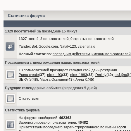
Статистика форума
1329 посетителей за последние 15 минут
1327
гостей,
2
пользователей,
0
скрытых пользователей
Yandex Bot, Google.com,
Nataly123
,
valentina.g
Полный список по:
последним действиям
,
именам пользователей
Поздравляем с днем рождения наших пользователей:
13
пользователей празднуют сегодня свой день рождения
Puma create
(
37
),
nice__93
(
33
),
nice_1993
(
33
),
Dmitriy
(
40
),
ok$@n@
(
SERVIS
(
48
),
Марта Осьминог
(
43
),
Алла К.
(
45
)
Будущие календарные события (в пределах 5 дней)
Отсутствуют
Статистика форума
На форуме сообщений:
462363
Зарегистрировано пользователей:
46482
Приветствуем последнего зарегистрированного по имени
Торги