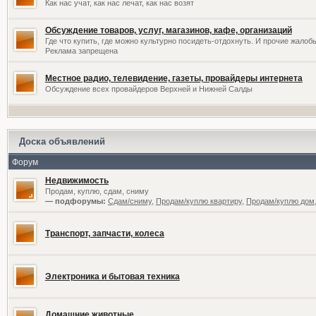
Как нас учат, как нас лечат, как нас возят
Обсуждение товаров, услуг, магазинов, кафе, организаций
Где что купить, где можно культурно посидеть-отдохнуть. И прочие жалоб
Реклама запрещена
Местное радио, телевидение, газеты, провайдеры интернета
Обсуждение всех провайдеров Верхней и Нижней Салды
Доска объявлений
Форум
Недвижимость
Продам, куплю, сдам, сниму
— подфорумы:
Сдам/сниму
,
Продам/куплю квартиру
,
Продам/куплю дом,
Транспорт, запчасти, колеса
Электроника и бытовая техника
Домашние животные