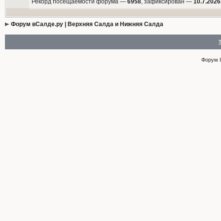
Рекорд посещаемости форума —
6958
, зафиксирован —
10.7.2026
Форум вСалде.ру | Верхняя Салда и Нижняя Салда
Форум