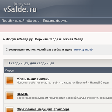
Перейти на сайт vSalde.ru
Правила форума
Форум вСалде.ру | Верхняя Салда и Нижняя Салда
С возвращением, последний раз вы были здесь:
минуту назад
О салдинцах, для салдинцев
Форум
Жизнь наших городов
Новости, события, власть... всё, что касается Верхней и Нижней Салды
ВСМПО
Всё о градообразующем предприятии Верхней Салды. Новости, обсужден
Образование, медицина, транспорт