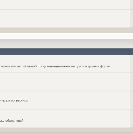
глючит или не работает? Тогда
мы идём к вам
заходите в данный форум.
еза и оргтехники.
оску объявлений