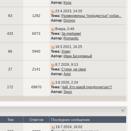
Автор:
Koss
23.4.2023, 14:20
63
1292
Тема:
Размноженцы "породистых" собак...
Автор:
Dronov
Вчера, 0:49
433
6073
Тема:
За грибами!
Автор:
Romantic
18.5.2021, 16:25
86
5940
Тема:
Хокку
Автор:
Иван Бездомный
8.7.2026, 9:13
27
2141
Тема:
Стихи, не свои
Автор:
Ariel
3.8.2026, 2:24
172
69870
Тема:
Чай. Кто какой предпочитает?
Автор:
Spun
Тем
Ответов
Последнее сообщение
19.7.2024, 16:02