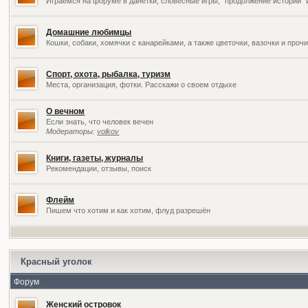
Играемся на форуме в данетки, словесные игры, "продолжение историй" 
Домашние любимцы
Кошки, собаки, хомячки с канарейками, а также цветочки, вазочки и про
Спорт, охота, рыбалка, туризм
Места, организация, фотки. Расскажи о своем отдыхе
О вечном
Если знать, что человек вечен
Модераторы:
volkov
Книги, газеты, журналы
Рекомендации, отзывы, поиск
Флейм
Пишем что хотим и как хотим, флуд разрешён
Красный уголок
Форум
Женский островок