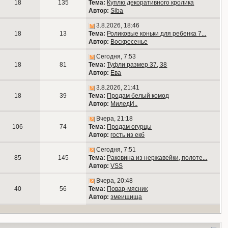
18
135
Тема:
Куплю декоративного кролика
Автор:
Siba
3.8.2026, 18:46
18
13
Тема:
Роликовые коньки для ребенка 7...
Автор:
Воскресенье
Сегодня, 7:53
18
81
Тема:
Туфли размер 37, 38
Автор:
Ева
3.8.2026, 21:41
18
39
Тема:
Продам белый комод
Автор:
МиледИ..
Вчера, 21:18
106
74
Тема:
Продам огурцы
Автор:
гость из екб
Сегодня, 7:51
85
145
Тема:
Раковина из нержавейки, полоте...
Автор:
VSS
Вчера, 20:48
40
56
Тема:
Повар-мясник
Автор:
змеищища