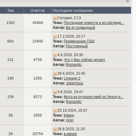
Тем
Ответов
Последнее сообщение
Сегодня, 2:13
1342
44484
Тема:
Последние новости и их обсужде...
Автор:
Ва яг подводный
17.2.2026, 20:17
664
22640
Тема:
Применение ПДД
Автор:
Постоянный
4.8.2026, 20:30
131
6759
Тема:
Что у Вас сейчас играет
Автор:
Romantic
28.4.2024, 10:45
190
1266
Тема:
Lineage 2
Автор:
JokerAsus
5.8.2026, 19:47
159
9273
Тема:
Фото из путешествий по Уралу и...
Автор:
Romantic
25.10.2024, 19:37
58
1609
Тема:
Юмор
Автор:
Ariel
26.8.2025, 11:20
29
20754
Тема:
в еврея