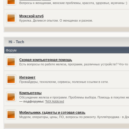
Вопросы к женщинам, женские проблемы, красота, здоровье, мужчины :)
Мужской клуб
Курилка. Делимся опытом. О женщинах и разном.
Hi - Tech
Форум
Скорая компьютерная помощь
Есть вопросы по работе железа, программ, различных устройств? Что-то 
Интернет
Провайдеры, технологии, сервисы, полезные ссылки в сети.
Компьютеры
Обсуждение железа и программ. Проблемы выбора. Помощь в покупке жел
— подфорумы:
*NIX Addicted
Мобильники, гаджеты и сотовая связь
Модели, операторы, цены, ПО, вопросы по ремонту. Купля/продажа - в Д