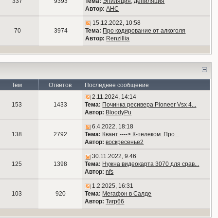
337
9393
Тема:
Эпиляция, депиляция
Автор:
АНС
15.12.2022, 10:58
70
3974
Тема:
Про кодирование от алкоголя
Автор:
Renzillia
Тем
Ответов
Последнее сообщение
2.11.2024, 14:14
153
1433
Тема:
Починка ресивера Pioneer Vsx 4...
Автор:
BloodyPu
6.4.2022, 18:18
138
2792
Тема:
Квант ----> К-телеком. Про...
Автор:
воскресенье2
30.11.2022, 9:46
125
1398
Тема:
Нужна видеокарта 3070 для срав...
Автор:
nfs
1.2.2025, 16:31
103
920
Тема:
Мегафон в Салде
Автор:
Тигр66