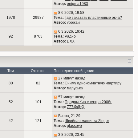
Автор:
enigma1983
8.6.2026, 19:58
1978
29937
Тема:
Где заказать пластиковые окна?
Автор:
урожай
6.3.2026, 19:42
92
8763
Тема:
Радио
Автор:
DXX
Тем
Ответов
Последнее сообщение
27 минут назад
80
82
Тема:
Сниму однокомнатную квартиру
Автор:
маруська
57 минут назад
52
101
Тема:
Продам Киа спектра 2008г
Автор:
777@@@
Вчера, 21:29
42
121
Тема:
Швейная машинка Zinger
Автор:
glasseye
3.8.2026, 23:45