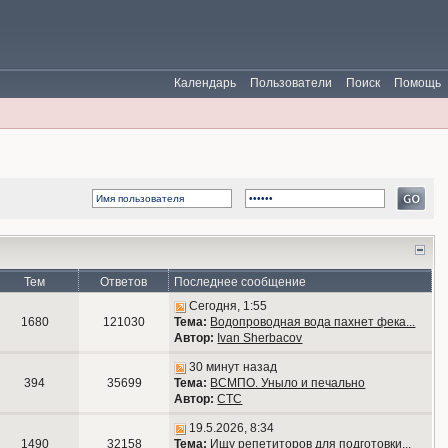
Календарь
Пользователи
Поиск
Помощь
Тем
Ответов
Последнее сообщение
Сегодня, 1:55
1680
121030
Тема:
Водопроводная вода пахнет фека...
Автор:
Ivan Sherbacov
30 минут назад
394
35699
Тема:
ВСМПО. Уныло и печально
Автор:
СТС
19.5.2026, 8:34
1490
32158
Тема:
Ищу репетиторов для подготовки...