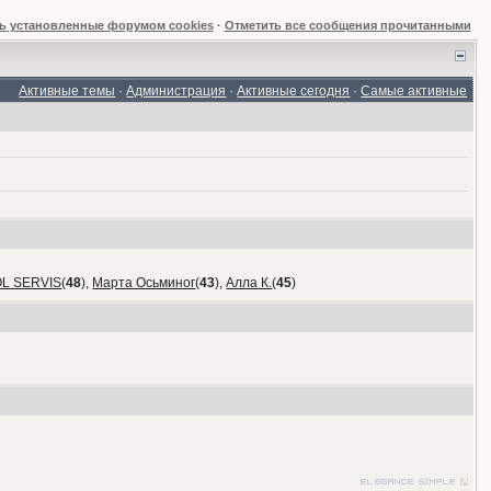
ь установленные форумом cookies
·
Отметить все сообщения прочитанными
Активные темы
·
Администрация
·
Активные сегодня
·
Самые активные
OL SERVIS
(
48
),
Марта Осьминог
(
43
),
Алла К.
(
45
)