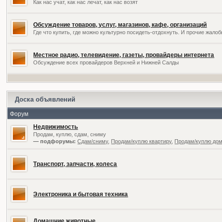
Как нас учат, как нас лечат, как нас возят
Обсуждение товаров, услуг, магазинов, кафе, организаций
Где что купить, где можно культурно посидеть-отдохнуть. И прочие жал
Местное радио, телевидение, газеты, провайдеры интернета
Обсуждение всех провайдеров Верхней и Нижней Салды
Доска объявлений
Форум
Недвижимость
Продам, куплю, сдам, сниму
— подфорумы:
Сдам/сниму
,
Продам/куплю квартиру
,
Продам/куплю дом,
Транспорт, запчасти, колеса
Электроника и бытовая техника
Домашние животные