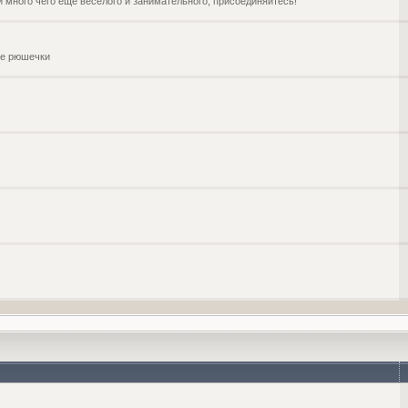
и много чего ещё веселого и занимательного, присоединяйтесь!
чие рюшечки