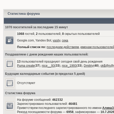
Статистика форума
1070 посетителей за последние 15 минут
1068
гостей,
2
пользователей,
0
скрытых пользователей
Google.com, Yandex Bot,
vasily
,
сека
Полный список по:
последним действиям
,
именам пользователе
Поздравляем с днем рождения наших пользователей:
13
пользователей празднуют сегодня свой день рождения
Puma create
(
37
),
nice__93
(
33
),
nice_1993
(
33
),
Dmitriy
(
40
),
ok$@n@
Будущие календарные события (в пределах 5 дней)
Отсутствуют
Статистика форума
На форуме сообщений:
462332
Зарегистрировано пользователей:
46481
Приветствуем последнего зарегистрированного по имени
Алина3
Рекорд посещаемости форума —
6958
, зафиксирован —
10.7.2026