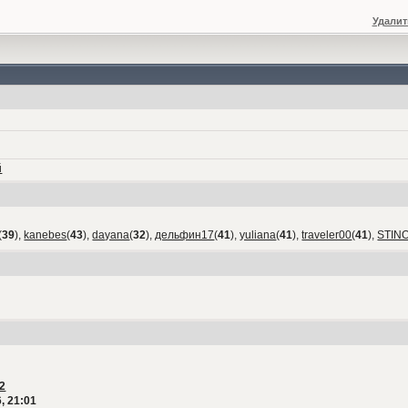
Удалит
й
(
39
),
kanebes
(
43
),
dayana
(
32
),
дельфин17
(
41
),
yuliana
(
41
),
traveler00
(
41
),
STIN
2
, 21:01