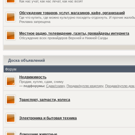
Как нас учат, как нас лечат, как нас возят
Обсуждение товаров, услуг, магазинов, кафе, организаций
Где что купить, где можно культурно посидеть-отдохнуть. И прочие жалоб
Реклама запрещена
Местное радио, телевидение, газеты, провайдеры интернета
Обсуждение всех провайдеров Верхней и Нижней Салды
Доска объявлений
Форум
Недвижимость
Продам, куплю, сдам, сниму
— подфорумы:
Сдам/сниму
,
Продам/куплю квартиру
,
Продам/куплю дом,
Транспорт, запчасти, колеса
Электроника и бытовая техника
Домашние животные