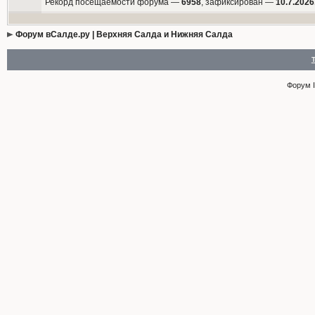
Рекорд посещаемости форума —
6958
, зафиксирован —
10.7.2026
Форум вСалде.ру | Верхняя Салда и Нижняя Салда
Форум