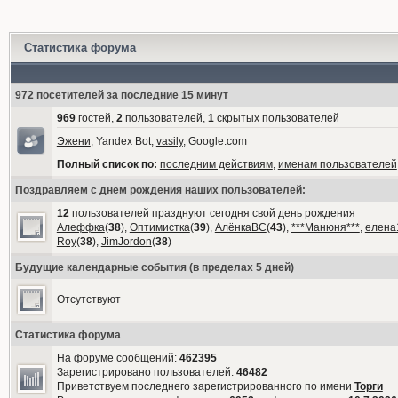
Статистика форума
972 посетителей за последние 15 минут
969
гостей,
2
пользователей,
1
скрытых пользователей
Эжени
, Yandex Bot,
vasily
, Google.com
Полный список по:
последним действиям
,
именам пользователей
Поздравляем с днем рождения наших пользователей:
12
пользователей празднуют сегодня свой день рождения
Алеффка
(
38
),
Оптимистка
(
39
),
АлёнкаВС
(
43
),
***Манюня***
,
елена
Roy
(
38
),
JimJordon
(
38
)
Будущие календарные события (в пределах 5 дней)
Отсутствуют
Статистика форума
На форуме сообщений:
462395
Зарегистрировано пользователей:
46482
Приветствуем последнего зарегистрированного по имени
Торги