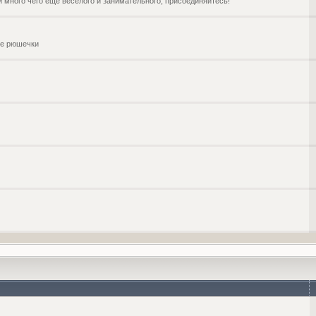
и много чего ещё веселого и занимательного, присоединяйтесь!
чие рюшечки