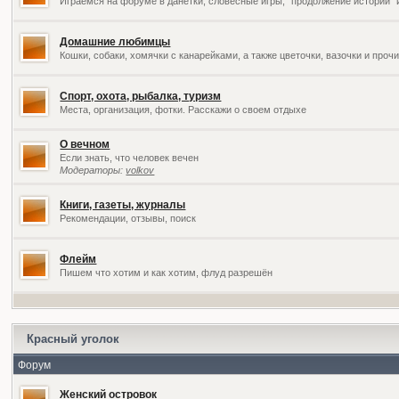
Играемся на форуме в данетки, словесные игры, "продолжение историй" 
Домашние любимцы
Кошки, собаки, хомячки с канарейками, а также цветочки, вазочки и про
Спорт, охота, рыбалка, туризм
Места, организация, фотки. Расскажи о своем отдыхе
О вечном
Если знать, что человек вечен
Модераторы:
volkov
Книги, газеты, журналы
Рекомендации, отзывы, поиск
Флейм
Пишем что хотим и как хотим, флуд разрешён
Красный уголок
Форум
Женский островок