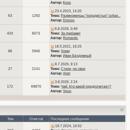
Автор:
Koss
23.4.2023, 14:20
63
1292
Тема:
Размноженцы "породистых" собак...
Автор:
Dronov
6.8.2026, 0:49
433
6073
Тема:
За грибами!
Автор:
Romantic
18.5.2021, 16:25
86
5940
Тема:
Хокку
Автор:
Иван Бездомный
8.7.2026, 9:13
27
2141
Тема:
Стихи, не свои
Автор:
Ariel
3.8.2026, 2:24
172
69870
Тема:
Чай. Кто какой предпочитает?
Автор:
Spun
Тем
Ответов
Последнее сообщение
19.7.2024, 16:02