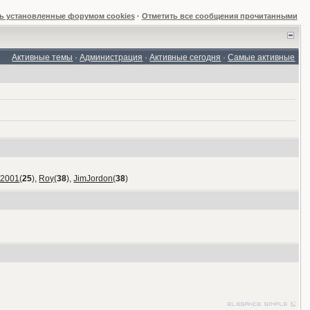
ь установленные форумом cookies
·
Отметить все сообщения прочитанными
Активные темы
·
Администрация
·
Активные сегодня
·
Самые активные
_2001
(
25
),
Roy
(
38
),
JimJordon
(
38
)