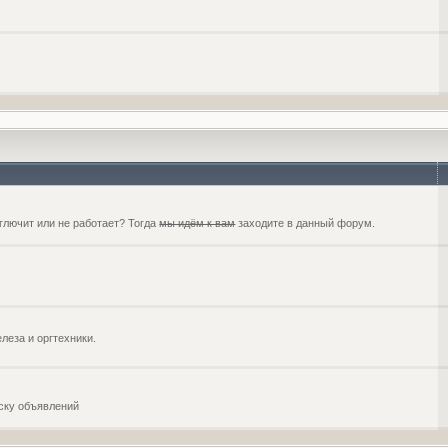
глючит или не работает? Тогда
мы идём к вам
заходите в данный форум.
еза и оргтехники.
оску объявлений