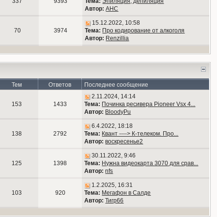
337
9393
Тема:
Эпиляция, депиляция
Автор:
АНС
15.12.2022, 10:58
70
3974
Тема:
Про кодирование от алкоголя
Автор:
Renzillia
Тем
Ответов
Последнее сообщение
2.11.2024, 14:14
153
1433
Тема:
Починка ресивера Pioneer Vsx 4...
Автор:
BloodyPu
6.4.2022, 18:18
138
2792
Тема:
Квант ----> К-телеком. Про...
Автор:
воскресенье2
30.11.2022, 9:46
125
1398
Тема:
Нужна видеокарта 3070 для срав...
Автор:
nfs
1.2.2025, 16:31
103
920
Тема:
Мегафон в Салде
Автор:
Тигр66