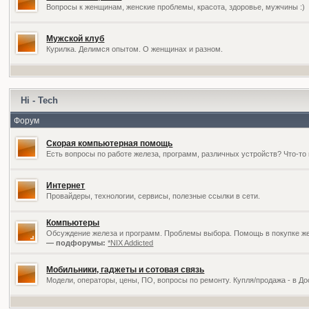
Вопросы к женщинам, женские проблемы, красота, здоровье, мужчины :)
Мужской клуб
Курилка. Делимся опытом. О женщинах и разном.
Hi - Tech
Форум
Скорая компьютерная помощь
Есть вопросы по работе железа, программ, различных устройств? Что-то 
Интернет
Провайдеры, технологии, сервисы, полезные ссылки в сети.
Компьютеры
Обсуждение железа и программ. Проблемы выбора. Помощь в покупке жел
— подфорумы:
*NIX Addicted
Мобильники, гаджеты и сотовая связь
Модели, операторы, цены, ПО, вопросы по ремонту. Купля/продажа - в Д