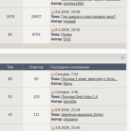
Автор:
enigma1983
8.6.2026, 19:58
1978
29937
Тема:
Где заказать пластиковые окна?
Автор:
урожай
6.3.2026, 19:42
92
8763
Тема:
Радио
Автор:
DXX
Тем
Ответов
Последнее сообщение
Сегодня, 7:03
83
83
Тема:
Продам 1-комн. квартиру с боль...
Автор:
Медь
Сегодня, 3:46
52
103
Тема:
Продам Opel Astra 1.4
Автор:
senorita
6.8.2026, 21:29
42
121
Тема:
Швейная машинка Zinger
Автор:
glasseye
3.8.2026, 23:45