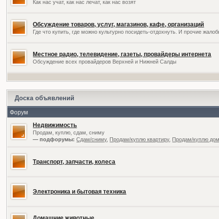
Как нас учат, как нас лечат, как нас возят
Обсуждение товаров, услуг, магазинов, кафе, организаций
Где что купить, где можно культурно посидеть-отдохнуть. И прочие жал
Местное радио, телевидение, газеты, провайдеры интернета
Обсуждение всех провайдеров Верхней и Нижней Салды
Доска объявлений
Форум
Недвижимость
Продам, куплю, сдам, сниму
— подфорумы:
Сдам/сниму
,
Продам/куплю квартиру
,
Продам/куплю дом,
Транспорт, запчасти, колеса
Электроника и бытовая техника
Домашние животные