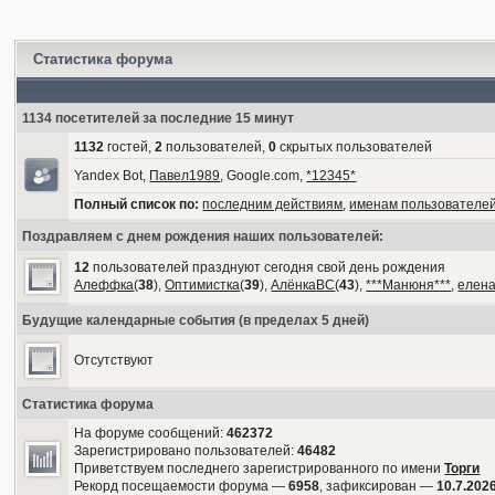
Статистика форума
1134 посетителей за последние 15 минут
1132
гостей,
2
пользователей,
0
скрытых пользователей
Yandex Bot,
Павел1989
, Google.com,
*12345*
Полный список по:
последним действиям
,
именам пользователе
Поздравляем с днем рождения наших пользователей:
12
пользователей празднуют сегодня свой день рождения
Алеффка
(
38
),
Оптимистка
(
39
),
АлёнкаВС
(
43
),
***Манюня***
,
елен
Будущие календарные события (в пределах 5 дней)
Отсутствуют
Статистика форума
На форуме сообщений:
462372
Зарегистрировано пользователей:
46482
Приветствуем последнего зарегистрированного по имени
Торги
Рекорд посещаемости форума —
6958
, зафиксирован —
10.7.2026