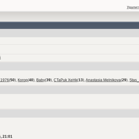
Удалит
й
а1976
(
50
),
Когор
(
40
),
Baby
(
39
),
CTaPuk XeHk
(
13
),
Anastasia Melnikova
(
29
),
Stas
, 21:01