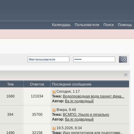
Календарь
Пользователи
Поиск
Помощь
Тем
Ответов
Последнее сообщение
Сегодня, 1:17
1680
121034
Тема:
Водопроводная вода пахнет фека...
Автор:
Ва яг подводный
Вчера, 9:48
394
35700
Тема:
ВСМПО. Уныло и печально
Автор:
Ва яг подводный
19.5.2026, 8:34
1490
32158
Тема:
Ищу репетиторов для подготовки...