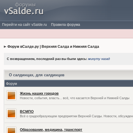
Перейти на сайт vSalde.ru
Правила форума
Форум вСалде.ру | Верхняя Салда и Нижняя Салда
С возвращением, последний раз вы были здесь:
минуту назад
О салдинцах, для салдинцев
Форум
Жизнь наших городов
Новости, события, власть... всё, что касается Верхней и Нижней Салды
ВСМПО
Всё о градообразующем предприятии Верхней Салды. Новости, обсужден
Образование, медицина, транспорт