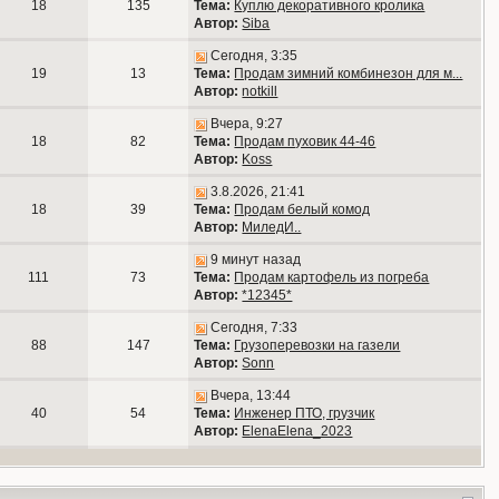
18
135
Тема:
Куплю декоративного кролика
Автор:
Siba
Сегодня, 3:35
19
13
Тема:
Продам зимний комбинезон для м...
Автор:
notkill
Вчера, 9:27
18
82
Тема:
Продам пуховик 44-46
Автор:
Koss
3.8.2026, 21:41
18
39
Тема:
Продам белый комод
Автор:
МиледИ..
9 минут назад
111
73
Тема:
Продам картофель из погреба
Автор:
*12345*
Сегодня, 7:33
88
147
Тема:
Грузоперевозки на газели
Автор:
Sonn
Вчера, 13:44
40
54
Тема:
Инженер ПТО, грузчик
Автор:
ElenaElena_2023