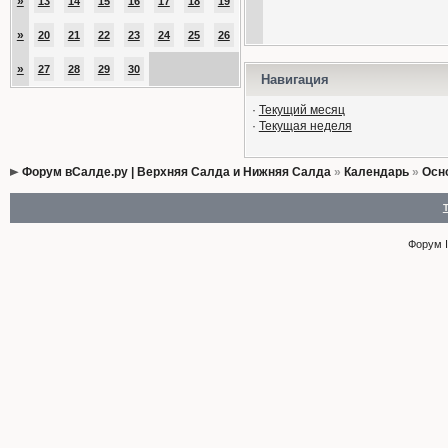
»
13
14
15
16
17
18
19
»
20
21
22
23
24
25
26
»
27
28
29
30
Навигация
·
Текущий месяц
·
Текущая неделя
Форум вСалде.ру | Верхняя Салда и Нижняя Салда
»
Календарь
»
Осн
Форум