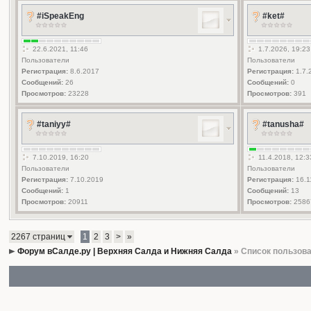
#iSpeakEng
#ket#
22.6.2021, 11:46
1.7.2026, 19:23
Пользователи
Пользователи
Регистрация:
8.6.2017
Регистрация:
1.7.
Сообщений:
26
Сообщений:
0
Просмотров:
23228
Просмотров:
391
#taniyy#
#tanusha#
7.10.2019, 16:20
11.4.2018, 12:3
Пользователи
Пользователи
Регистрация:
7.10.2019
Регистрация:
16.1
Сообщений:
1
Сообщений:
13
Просмотров:
20911
Просмотров:
2586
2267 страниц
1
2
3
>
»
Форум вСалде.ру | Верхняя Салда и Нижняя Салда
» Список пользов