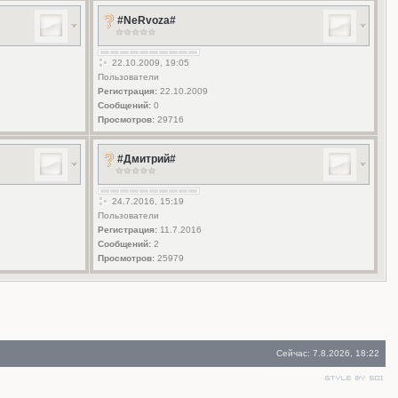
#NeRvoza#
22.10.2009, 19:05
Пользователи
Регистрация:
22.10.2009
Сообщений:
0
Просмотров:
29716
#Дмитрий#
24.7.2016, 15:19
Пользователи
Регистрация:
11.7.2016
Сообщений:
2
Просмотров:
25979
Сейчас: 7.8.2026, 18:22