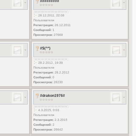
#########
26.12.2011, 22:08
Пользователи
Регистрация:
26.12.2011
Сообщений:
1
Просмотров:
27669
#$(^*)
28.2.2012, 19:39
Пользователи
Регистрация:
28.2.2012
Сообщений:
0
Просмотров:
28230
#drakon1976#
4.3.2015, 0:03
Пользователи
Регистрация:
2.3.2015
Сообщений:
2
Просмотров:
26642