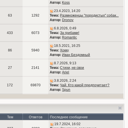
Автор:
Koss
23.4.2023, 14:20
63
1292
Тема:
Размноженцы "породистых" собак...
Автор:
Dronov
6.8.2026, 0:49
433
6073
Тема:
За грибами!
Автор:
Romantic
18.5.2021, 16:25
86
5940
Тема:
Хокку
Автор:
Иван Бездомный
8.7.2026, 9:13
27
2141
Тема:
Стихи, не свои
Автор:
Ariel
3.8.2026, 2:24
172
69870
Тема:
Чай. Кто какой предпочитает?
Автор:
Spun
Тем
Ответов
Последнее сообщение
19.7.2024, 16:02