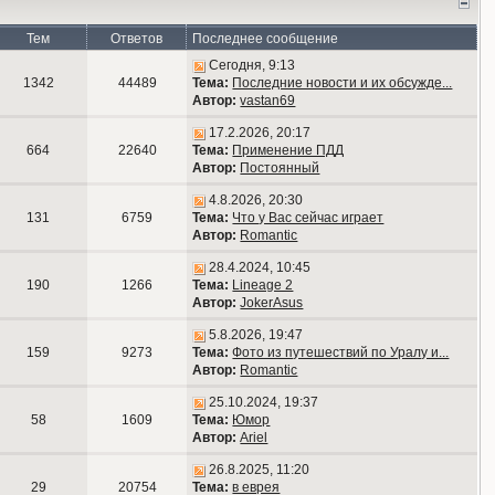
Тем
Ответов
Последнее сообщение
Сегодня, 9:13
1342
44489
Тема:
Последние новости и их обсужде...
Автор:
vastan69
17.2.2026, 20:17
664
22640
Тема:
Применение ПДД
Автор:
Постоянный
4.8.2026, 20:30
131
6759
Тема:
Что у Вас сейчас играет
Автор:
Romantic
28.4.2024, 10:45
190
1266
Тема:
Lineage 2
Автор:
JokerAsus
5.8.2026, 19:47
159
9273
Тема:
Фото из путешествий по Уралу и...
Автор:
Romantic
25.10.2024, 19:37
58
1609
Тема:
Юмор
Автор:
Ariel
26.8.2025, 11:20
29
20754
Тема:
в еврея