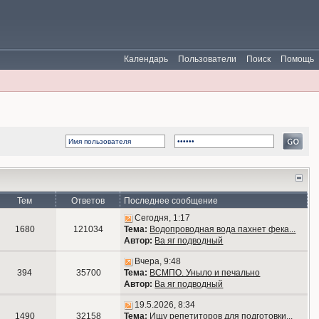
Календарь
Пользователи
Поиск
Помощь
Тем
Ответов
Последнее сообщение
Сегодня, 1:17
1680
121034
Тема:
Водопроводная вода пахнет фека...
Автор:
Ва яг подводный
Вчера, 9:48
394
35700
Тема:
ВСМПО. Уныло и печально
Автор:
Ва яг подводный
19.5.2026, 8:34
1490
32158
Тема:
Ищу репетиторов для подготовки...