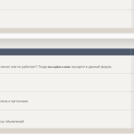
глючит или не работает? Тогда
мы идём к вам
заходите в данный форум.
еза и оргтехники.
оску объявлений