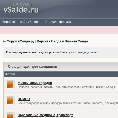
Перейти на сайт vSalde.ru
Правила форума
Форум вСалде.ру | Верхняя Салда и Нижняя Салда
С возвращением, последний раз вы были здесь:
минуту назад
О салдинцах, для салдинцев
Форум
Жизнь наших городов
Новости, события, власть... всё, что касается Верхней и Нижней Салды
ВСМПО
Всё о градообразующем предприятии Верхней Салды. Новости, обсужден
Образование, медицина, транспорт