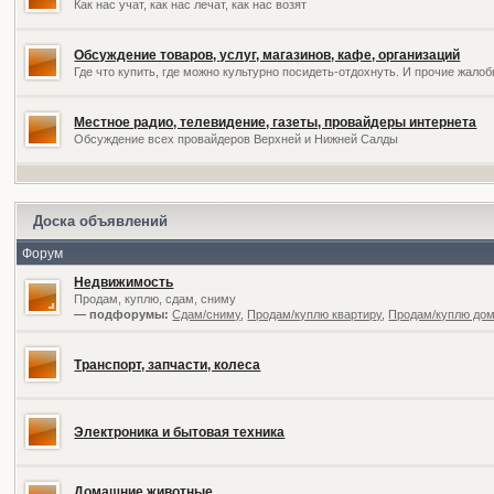
Как нас учат, как нас лечат, как нас возят
Обсуждение товаров, услуг, магазинов, кафе, организаций
Где что купить, где можно культурно посидеть-отдохнуть. И прочие жал
Местное радио, телевидение, газеты, провайдеры интернета
Обсуждение всех провайдеров Верхней и Нижней Салды
Доска объявлений
Форум
Недвижимость
Продам, куплю, сдам, сниму
— подфорумы:
Сдам/сниму
,
Продам/куплю квартиру
,
Продам/куплю дом,
Транспорт, запчасти, колеса
Электроника и бытовая техника
Домашние животные