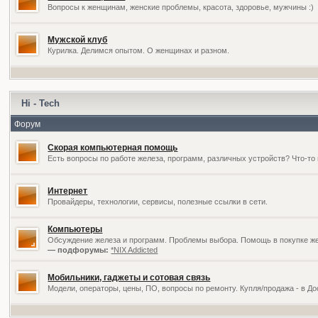
Вопросы к женщинам, женские проблемы, красота, здоровье, мужчины :)
Мужской клуб
Курилка. Делимся опытом. О женщинах и разном.
Hi - Tech
Форум
Скорая компьютерная помощь
Есть вопросы по работе железа, программ, различных устройств? Что-то 
Интернет
Провайдеры, технологии, сервисы, полезные ссылки в сети.
Компьютеры
Обсуждение железа и программ. Проблемы выбора. Помощь в покупке жел
— подфорумы:
*NIX Addicted
Мобильники, гаджеты и сотовая связь
Модели, операторы, цены, ПО, вопросы по ремонту. Купля/продажа - в Д