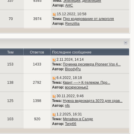
337
9393
Тема:
Эпиляция, депиляция
Автор:
АНС
15.12.2022, 10:58
70
3974
Тема:
Про кодирование от алкоголя
Автор:
Renzillia
Тем
Ответов
Последнее сообщение
2.11.2024, 14:14
153
1433
Тема:
Починка ресивера Pioneer Vsx 4...
Автор:
BloodyPu
6.4.2022, 18:18
138
2792
Тема:
Квант ----> К-телеком. Про...
Автор:
воскресенье2
30.11.2022, 9:46
125
1398
Тема:
Нужна видеокарта 3070 для срав...
Автор:
nfs
1.2.2025, 16:31
103
920
Тема:
Мегафон в Салде
Автор:
Тигр66