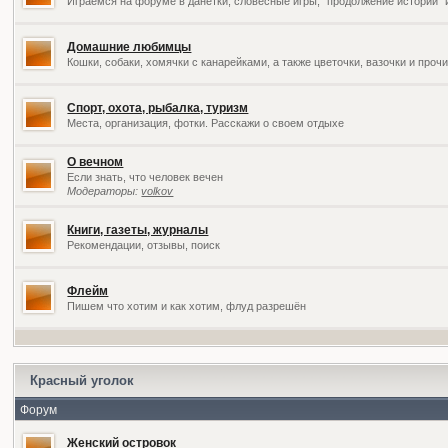
Играемся на форуме в данетки, словесные игры, "продолжение историй" 
Домашние любимцы
Кошки, собаки, хомячки с канарейками, а также цветочки, вазочки и про
Спорт, охота, рыбалка, туризм
Места, организация, фотки. Расскажи о своем отдыхе
О вечном
Если знать, что человек вечен
Модераторы:
volkov
Книги, газеты, журналы
Рекомендации, отзывы, поиск
Флейм
Пишем что хотим и как хотим, флуд разрешён
Красный уголок
Форум
Женский островок