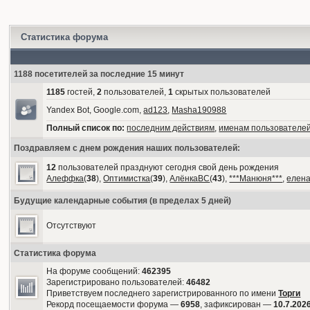
Статистика форума
1188 посетителей за последние 15 минут
1185
гостей,
2
пользователей,
1
скрытых пользователей
Yandex Bot, Google.com,
ad123
,
Masha190988
Полный список по:
последним действиям
,
именам пользователе
Поздравляем с днем рождения наших пользователей:
12
пользователей празднуют сегодня свой день рождения
Алеффка
(
38
),
Оптимистка
(
39
),
АлёнкаВС
(
43
),
***Манюня***
,
елен
Будущие календарные события (в пределах 5 дней)
Отсутствуют
Статистика форума
На форуме сообщений:
462395
Зарегистрировано пользователей:
46482
Приветствуем последнего зарегистрированного по имени
Торги
Рекорд посещаемости форума —
6958
, зафиксирован —
10.7.2026