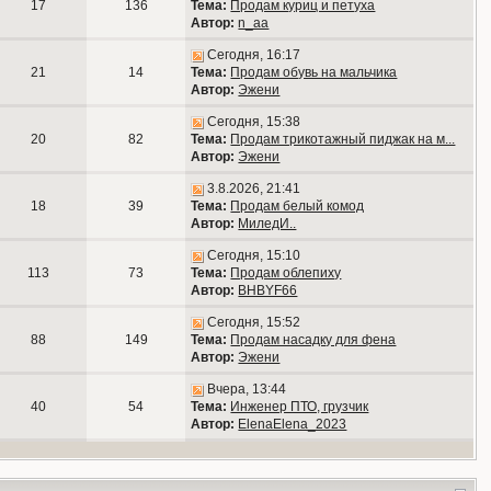
17
136
Тема:
Продам куриц и петуха
Автор:
n_aa
Сегодня, 16:17
21
14
Тема:
Продам обувь на мальчика
Автор:
Эжени
Сегодня, 15:38
20
82
Тема:
Продам трикотажный пиджак на м...
Автор:
Эжени
3.8.2026, 21:41
18
39
Тема:
Продам белый комод
Автор:
МиледИ..
Сегодня, 15:10
113
73
Тема:
Продам облепиху
Автор:
BHBYF66
Сегодня, 15:52
88
149
Тема:
Продам насадку для фена
Автор:
Эжени
Вчера, 13:44
40
54
Тема:
Инженер ПТО, грузчик
Автор:
ElenaElena_2023