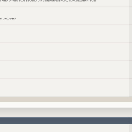
и много чего ещё веселого и занимательного, присоединяйтесь!
чие рюшечки