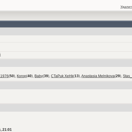
Удалит
й
а1976
(
50
),
Когор
(
40
),
Baby
(
39
),
CTaPuk XeHk
(
13
),
Anastasia Melnikova
(
29
),
Stas
, 21:01