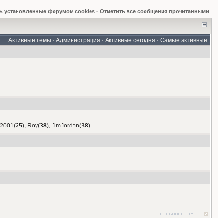
ь установленные форумом cookies
·
Отметить все сообщения прочитанными
Активные темы
·
Администрация
·
Активные сегодня
·
Самые активные
_2001
(
25
),
Roy
(
38
),
JimJordon
(
38
)