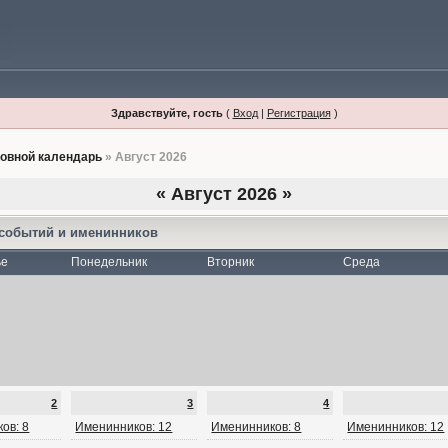
Здравствуйте, гость
(
Вход
|
Регистрация
)
овной календарь
» Август 2026
«
Август 2026
»
 событий и именинников
ье
Понедельник
Вторник
Среда
2
3
4
ов: 8
Именинников: 12
Именинников: 8
Именинников: 12